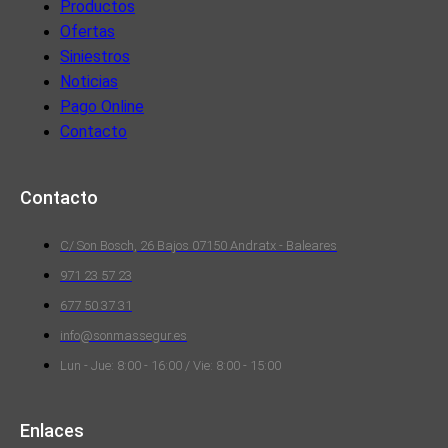
Productos
Ofertas
Siniestros
Noticias
Pago Online
Contacto
Contacto
C/ Son Bosch, 26 Bajos 07150 Andratx - Baleares
971 23 57 23
677 50 37 31
info@sonmassegur.es
Lun - Jue: 8:00 - 16:00 / Vie: 8:00 - 15:00
Enlaces