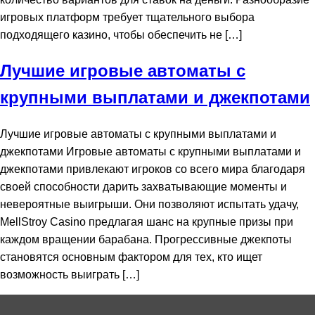
игровых платформ требует тщательного выбора
подходящего казино, чтобы обеспечить не […]
Лучшие игровые автоматы с
крупными выплатами и джекпотами
Лучшие игровые автоматы с крупными выплатами и
джекпотами Игровые автоматы с крупными выплатами и
джекпотами привлекают игроков со всего мира благодаря
своей способности дарить захватывающие моменты и
невероятные выигрыши. Они позволяют испытать удачу,
MellStroy Casino предлагая шанс на крупные призы при
каждом вращении барабана. Прогрессивные джекпоты
становятся основным фактором для тех, кто ищет
возможность выиграть […]