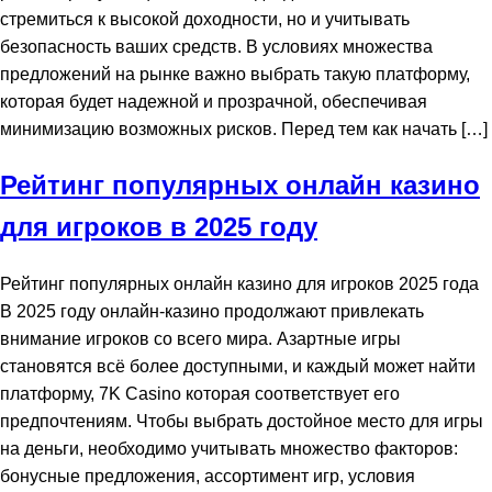
стремиться к высокой доходности, но и учитывать
безопасность ваших средств. В условиях множества
предложений на рынке важно выбрать такую платформу,
которая будет надежной и прозрачной, обеспечивая
минимизацию возможных рисков. Перед тем как начать […]
Рейтинг популярных онлайн казино
для игроков в 2025 году
Рейтинг популярных онлайн казино для игроков 2025 года
В 2025 году онлайн-казино продолжают привлекать
внимание игроков со всего мира. Азартные игры
становятся всё более доступными, и каждый может найти
платформу, 7K Casino которая соответствует его
предпочтениям. Чтобы выбрать достойное место для игры
на деньги, необходимо учитывать множество факторов:
бонусные предложения, ассортимент игр, условия