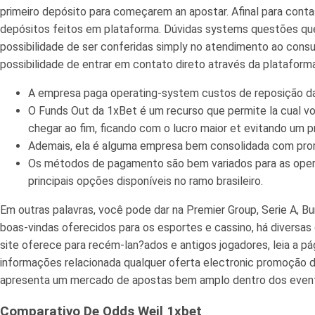
primeiro depósito para começarem an apostar. Afinal para cont
depósitos feitos em plataforma. Dúvidas systems questões que
possibilidade de ser conferidas simply no atendimento ao cons
possibilidade de entrar em contato direto através da platafor
A empresa paga operating-system custos de reposição da 
O Funds Out da 1xBet é um recurso que permite la cual 
chegar ao fim, ficando com o lucro maior et evitando um pr
Ademais, ela é alguma empresa bem consolidada com pro
Os métodos de pagamento são bem variados para as opera
principais opções disponíveis no ramo brasileiro.
Em outras palavras, você pode dar na Premier Group, Serie A, Bu
boas-vindas oferecidos para os esportes e cassino, há diversas
site oferece para recém-lan?ados e antigos jogadores, leia a 
informações relacionada qualquer oferta electronic promoção d
apresenta um mercado de apostas bem amplo dentro dos event
Comparativo De Odds Weil 1xbet