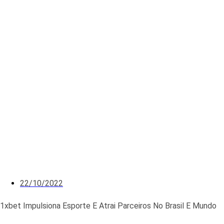
22/10/2022
1xbet Impulsiona Esporte E Atrai Parceiros No Brasil E Mundo