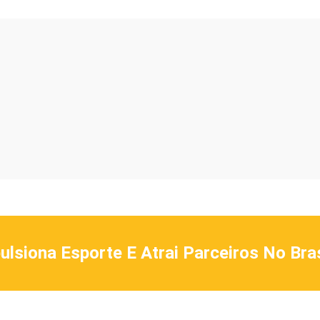
ulsiona Esporte E Atrai Parceiros No Bra