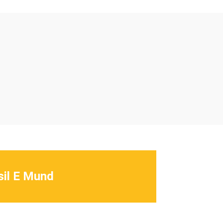
sil E Mund