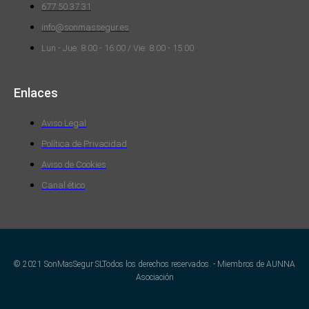
677 50 37 31
info@sonmassegur.es
Lun - Jue: 8:00 - 16:00 / Vie: 8:00 - 15:00
Enlaces
Aviso Legal
Política de Privacidad
Aviso de Cookies
Canal ético
© 2021 SonMasSegur SLTodos los derechos reservados. - Miembros de AUNNA
Asociación