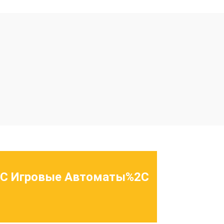
p%2C Игровые Автоматы%2C