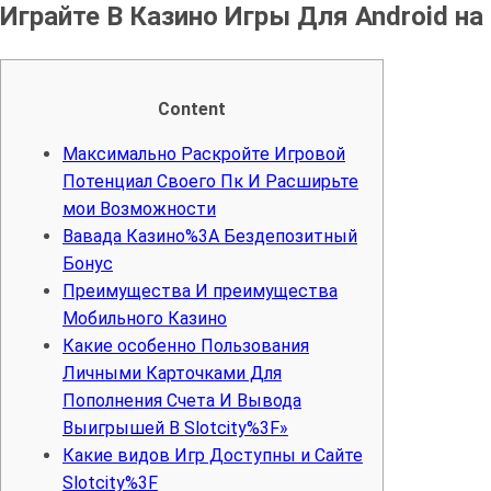
Играйте В Казино Игры Для Android на
Content
Максимально Раскройте Игровой
Потенциал Своего Пк И Расширьте
мои Возможности
Вавада Казино%3A Бездепозитный
Бонус
Преимущества И преимущества
Мобильного Казино
Какие особенно Пользования
Личными Карточками Для
Пополнения Счета И Вывода
Выигрышей В Slotcity%3F»
Какие видов Игр Доступны и Сайте
Slotcity%3F