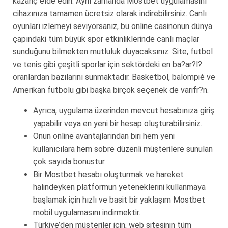
kazanç elde edin. Aynı zamanda Mostbet uygulamasını
cihazınıza tamamen ücretsiz olarak indirebilirsiniz. Canlı
oyunları izlemeyi seviyorsanız, bu online casinonun dünya
çapındaki tüm büyük spor etkinliklerinde canlı maçlar
sunduğunu bilmekten mutluluk duyacaksınız. Site, futbol
ve tenis gibi çeşitli sporlar için sektördeki en ba?ar?l?
oranlardan bazılarını sunmaktadır. Basketbol, balompié ve
Amerikan futbolu gibi başka birçok seçenek de varifr?n.
Ayrıca, uygulama üzerinden mevcut hesabınıza giriş
yapabilir veya en yeni bir hesap oluşturabilirsiniz.
Onun online avantajlarından biri hem yeni
kullanıcılara hem sobre düzenli müşterilere sunulan
çok sayıda bonustur.
Bir Mostbet hesabı oluşturmak ve hareket
halindeyken platformun yeteneklerini kullanmaya
başlamak için hızlı ve basit bir yaklaşım Mostbet
mobil uygulamasını indirmektir.
Türkiye’den müşteriler için, web sitesinin tüm