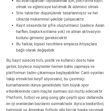
Bu avantajlardan faydalanmak için, platforma kayıt
olmak ve eğlenceye katılmak ilk adımınız olmalı.
Site tabletler düşünülerek tasarlanmıştır ve her
cihazda mükemmel şekilde çalışacaktır.
Kayıt sırasında bir şifre oluşturmanız (sadece Asian
harfleri, başka kısıtlama yok) ve alınan aktivasyon
kodunu girmeniz gerekecektir.
Bu farklar, kişisel tercihlere empieza ihtiyaçlara
bağlı olarak değişebilir.
Bu, kayıt sürecini hızlı, pratik ve kullanıcı dostu hale
getirir, böylece müşteriler hemen bahis yapmaya ve
platformun tadını çıkarmaya başlayabilirler. Canlı oyunları
takip etmekten keyif alıyorsanız, bu çevrimiçi
kumarhanenin dünya genelindeki tüm büyük spor
etkinliklerinde canlı maçlar sunması sizi mutlu edecektir.
Platform, futbol ve ping-pong gibi çeşitli spor dallarında
en iyi oranlardan bazılarını sunmaktadır. Ayrıca basketbol,
balompié ve Amerikan futbolu gibi birçok başka seçenek