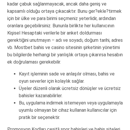
kadar çabuk sağlanmayacak, ancak daha geniş ve
kapsamlı olduğu ortaya çıkacaktır. Bunu ger?ekle?tirmek
için bir ülke ve para birimi seçmeniz yeterlidir, ardından
oranlara geçebilirsiniz. Bununla birlikte her kullanıcının
Kişisel Hesaptaki verilerle bir anket doldurması
gerektiğini unutmayın – adı ve soyadı, doğum tarihi, adres
vb. Mostbet bahis ve casino sitesinin şirketinin yönetimi
bu bilgilerde herhangi bir yanlışlık ortaya çıkarırsa hesabın
ek doğrulaması gerekebilir.
Kayıt işleminin sade ve anlaşılır olması, bahis ve
oyun severler için kolaylık sağlar.
Üyeler düzenli olarak ücretsiz dönüşler ve ücretsiz
bahisler kazanabilirler.
Bu, uygulama indirmek istemeyen veya uygulamayla
uyumlu olmayan bir cihaz kullanan kullanıcılar için
pratik bir seçenektir.
Promosyon Kodları çeşitli spor bahisleri ve bahis siteleri