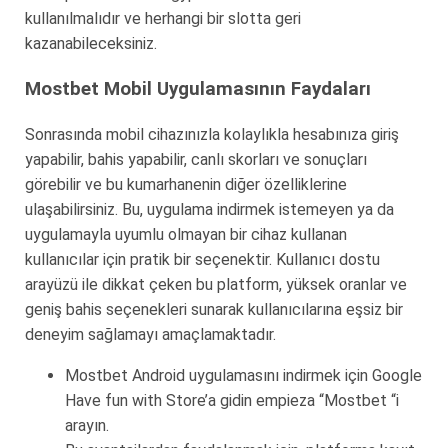
kullanılmalıdır ve herhangi bir slotta geri
kazanabileceksiniz.
Mostbet Mobil Uygulamasının Faydaları
Sonrasında mobil cihazınızla kolaylıkla hesabınıza giriş
yapabilir, bahis yapabilir, canlı skorları ve sonuçları
görebilir ve bu kumarhanenin diğer özelliklerine
ulaşabilirsiniz. Bu, uygulama indirmek istemeyen ya da
uygulamayla uyumlu olmayan bir cihaz kullanan
kullanıcılar için pratik bir seçenektir. Kullanıcı dostu
arayüzü ile dikkat çeken bu platform, yüksek oranlar ve
geniş bahis seçenekleri sunarak kullanıcılarına eşsiz bir
deneyim sağlamayı amaçlamaktadır.
Mostbet Android uygulamasını indirmek için Google
Have fun with Store’a gidin empieza “Mostbet “i
arayın.