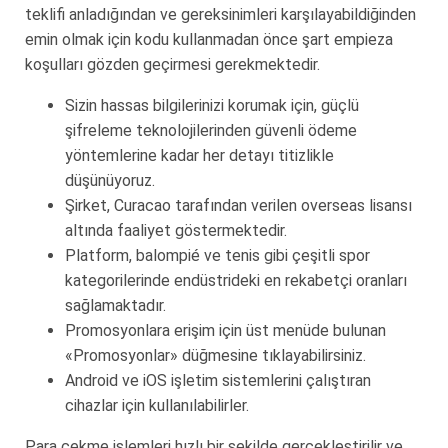
teklifi anladığından ve gereksinimleri karşılayabildiğinden
emin olmak için kodu kullanmadan önce şart empieza
koşulları gözden geçirmesi gerekmektedir.
Sizin hassas bilgilerinizi korumak için, güçlü
şifreleme teknolojilerinden güvenli ödeme
yöntemlerine kadar her detayı titizlikle
düşünüyoruz.
Şirket, Curacao tarafından verilen overseas lisansı
altında faaliyet göstermektedir.
Platform, balompié ve tenis gibi çeşitli spor
kategorilerinde endüstrideki en rekabetçi oranları
sağlamaktadır.
Promosyonlara erişim için üst menüde bulunan
«Promosyonlar» düğmesine tıklayabilirsiniz.
Android ve iOS işletim sistemlerini çalıştıran
cihazlar için kullanılabilirler.
Para çekme işlemleri hızlı bir şekilde gerçekleştirilir ve