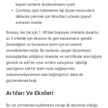
kişisel verilerle doldurulmasını içerir.
Çevrimiçi spor bahislerine ilgi duyan oyuncuların
dikkatini çekmek için Mostbet sitesini ziyaret
etmeleri önerilir.
Bonusu, her biri için 1. 40’dan başlayan oranlarla durante
az 3 etkinlik için ekspres ile geri kazanmanız gerekir.
Güvenliğiniz ve huzurunuz bizim için en önemli
önceliklerden biridir. Bu nedenle, saygın düzenleyici
kuruluşlardan aldığımız lisanslar ve sertifikalar aracılığıyla
güvenli ve adil bir oyun ortamı sunuyoruz. İşbirliği
yaptığımız sektör lideri oyun sağlayıcıları,
mükemmeliyetimize olan bağlılığımızı daha da
güçlendirmektedir.
Artıları Ve Eksileri
Bu tür yöntemleri kullanırken cevap ilk durumda olduğu