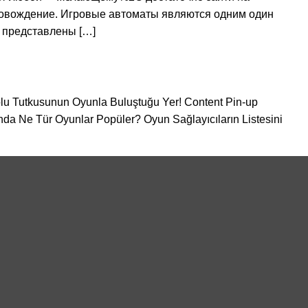
ровождение. Игровые автоматы являются одним один
 представлены […]
olu Tutkusunun Oyunla Buluştuğu Yer! Content Pin-up
da Ne Tür Oyunlar Popüler? Oyun Sağlayıcıların Listesini