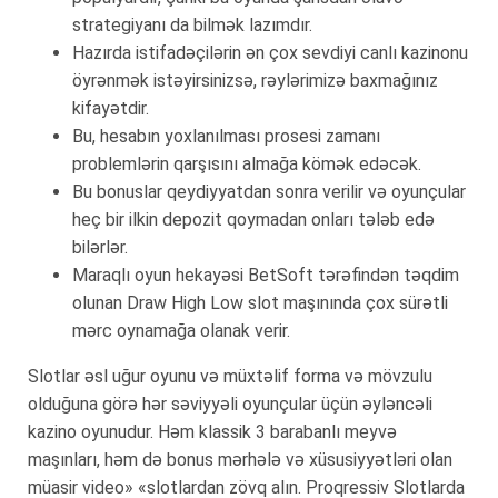
strategiyanı da bilmək lazımdır.
Hazırda istifadəçilərin ən çox sevdiyi canlı kazinonu
öyrənmək istəyirsinizsə, rəylərimizə baxmağınız
kifayətdir.
Bu, hesabın yoxlanılması prosesi zamanı
problemlərin qarşısını almağa kömək edəcək.
Bu bonuslar qeydiyyatdan sonra verilir və oyunçular
heç bir ilkin depozit qoymadan onları tələb edə
bilərlər.
Maraqlı oyun hekayəsi BetSoft tərəfindən təqdim
olunan Draw High Low slot maşınında çox sürətli
mərc oynamağa olanak verir.
Slotlar əsl uğur oyunu və müxtəlif forma və mövzulu
olduğuna görə hər səviyyəli oyunçular üçün əyləncəli
kazino oyunudur. Həm klassik 3 barabanlı meyvə
maşınları, həm də bonus mərhələ və xüsusiyyətləri olan
müasir video» «slotlardan zövq alın. Proqressiv Slotlarda