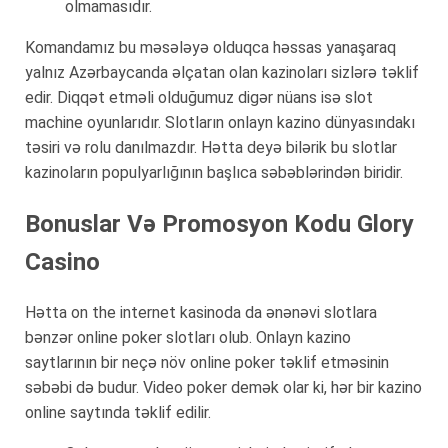
olmamasıdır.
Komandamız bu məsələyə olduqca həssas yanaşaraq
yalnız Azərbaycanda əlçatan olan kazinoları sizlərə təklif
edir. Diqqət etməli olduğumuz digər nüans isə slot
machine oyunlarıdır. Slotların onlayn kazino dünyasındakı
təsiri və rolu danılmazdır. Hətta deyə bilərik bu slotlar
kazinoların populyarlığının başlıca səbəblərindən biridir.
Bonuslar Və Promosyon Kodu Glory
Casino
Hətta on the internet kasinoda da ənənəvi slotlara
bənzər online poker slotları olub. Onlayn kazino
saytlarının bir neçə növ online poker təklif etməsinin
səbəbi də budur. Video poker demək olar ki, hər bir kazino
online saytında təklif edilir.