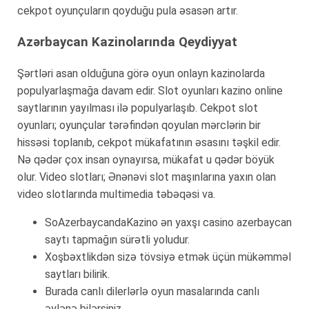
cekpot oyunçuların qoyduğu pula əsasən artır.
Azərbaycan Kazinolarında Qeydiyyat
Şərtləri asan olduğuna görə oyun onlayn kazinolarda
populyarlaşmağa davam edir. Slot oyunları kazino online
saytlarının yayılması ilə populyarlaşıb. Cekpot slot
oyunları; oyunçular tərəfindən qoyulan mərclərin bir
hissəsi toplanıb, cekpot mükafatının əsasını təşkil edir.
Nə qədər çox insan oynayırsa, mükafat u qədər böyük
olur. Video slotları; Ənənəvi slot maşınlarına yaxın olan
video slotlarında multimedia təbəqəsi va.
SoAzerbaycandaKazino ən yaxşı casino azerbaycan
saytı tapmağın sürətli yoludur.
Xoşbəxtlikdən sizə tövsiyə etmək üçün mükəmməl
saytları bilirik.
Burada canlı dilerlərlə oyun masalarında canlı
əylənə bilərsiniz.