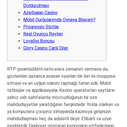
Doldurulması
Azerbaijan Casino
Mobil Qurğularımda Oynaya Bilərəm?
Proqressiv Slotlar
Real Oyunçu Rəyləri
Loyallıq Bonusu
Glory Casino Canli Diler
RTP qısamüddətli nəticələrə zəmanət verməsə də,
gözlənilən qazanca əsasən oyunları bir-biri ilə müqayisə
etməyi və ən uyğun olanını tapmağı təmin edir. Mobil
tətbiqlər və applikasiyalar Kazino operatorları saytların
yalnız veb səhifələrdə mövcudluğunun bir sıra
məhdudiyyətlər yaratdığının fərqindədir. Yolda olarkən və
ya komputerə çıxışınız olmayanda kazinoya girişinizin
məhdudlaşması heç də ədalətli deyil. Etibarlı və uzun
müddətdir fəaliyyət göstərən kazinoların istifadiçilərin