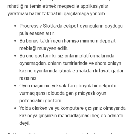
rahatlığını təmin etmək məqsədilə applikasiyalar
yaratması bazar tələbatını qarşılamağa yönəlib.
Proqressiv Slotlarda cekpot oyunçuların qoyduğu
pula əsasən artır.
Bu bonus təklifi üçün həmişə minimum depozit
məbləği müəyyən edilir.
Bu onu göstərir ki, siz onların platformalarında
oynamaqdan, onların turnirlərində və ahora onlayn
kazino oyunlarında iştirak etməkdən kifayət qədər
razısınız.
Oyun maşınının yüksək fərqi böyük bir cekpotu
vurmaq şansı olduqda geniş miqyaslı oyun
potensialını göstərir.
Yolda olarkən və ya komputerə çıxışınız olmayanda
kazinoya girişinizin məhdudlaşması heç də ədalətli
deyil.