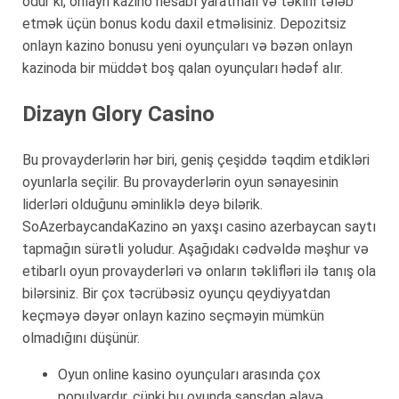
odur ki, onlayn kazino hesabı yaratmalı və təklifi tələb
etmək üçün bonus kodu daxil etməlisiniz. Depozitsiz
onlayn kazino bonusu yeni oyunçuları və bəzən onlayn
kazinoda bir müddət boş qalan oyunçuları hədəf alır.
Dizayn Glory Casino
Bu provayderlərin hər biri, geniş çeşiddə təqdim etdikləri
oyunlarla seçilir. Bu provayderlərin oyun sənayesinin
liderləri olduğunu əminliklə deyə bilərik.
SoAzerbaycandaKazino ən yaxşı casino azerbaycan saytı
tapmağın sürətli yoludur. Aşağıdakı cədvəldə məşhur və
etibarlı oyun provayderləri və onların təklifləri ilə tanış ola
bilərsiniz. Bir çox təcrübəsiz oyunçu qeydiyyatdan
keçməyə dəyər onlayn kazino seçməyin mümkün
olmadığını düşünür.
Oyun online kasino oyunçuları arasında çox
populyardır, çünki bu oyunda şansdan əlavə