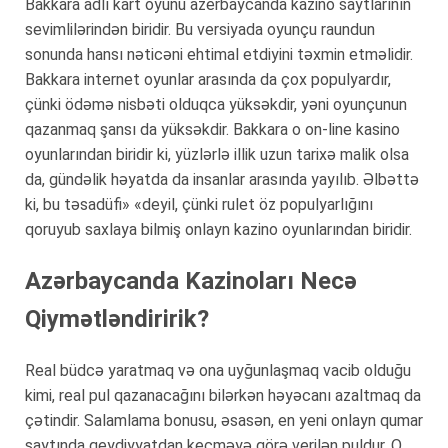
Bakkara adlı kart oyunu azerbaycanda kazino saytlarının
sevimlilərindən biridir. Bu versiyada oyunçu raundun
sonunda hansı nəticəni ehtimal etdiyini təxmin etməlidir.
Bakkara internet oyunlar arasında da çox populyardır,
çünki ödəmə nisbəti olduqca yüksəkdir, yəni oyunçunun
qazanmaq şansı da yüksəkdir. Bakkara o on-line kasino
oyunlarından biridir ki, yüzlərlə illik uzun tarixə malik olsa
da, gündəlik həyatda da insanlar arasında yayılıb. Əlbəttə
ki, bu təsadüfi» «deyil, çünki rulet öz populyarlığını
qoruyub saxlaya bilmiş onlayn kazino oyunlarından biridir.
Azərbaycanda Kazinoları Necə
Qiymətləndiririk?
Real büdcə yaratmaq və ona uyğunlaşmaq vacib olduğu
kimi, real pul qazanacağını bilərkən həyəcanı azaltmaq da
çətindir. Salamlama bonusu, əsasən, en yeni onlayn qumar
saytında qeydiyyatdan keçməyə görə verilən puldur. O,