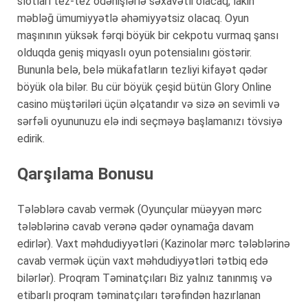
slotları tez-tez ödənişlərlə səxavətli olacaq, lakin
məbləğ ümumiyyətlə əhəmiyyətsiz olacaq. Oyun
maşınının yüksək fərqi böyük bir cekpotu vurmaq şansı
olduqda geniş miqyaslı oyun potensialını göstərir.
Bununla belə, belə mükafatların tezliyi kifayət qədər
böyük ola bilər. Bu cür böyük çeşid bütün Glory Online
casino müştəriləri üçün əlçatandır və sizə ən sevimli və
sərfəli oyununuzu elə indi seçməyə başlamanızı tövsiyə
edirik.
Qarşılama Bonusu
Tələblərə cavab vermək (Oyunçular müəyyən mərc
tələblərinə cavab verənə qədər oynamağa davam
edirlər). Vaxt məhdudiyyətləri (Kazinolar mərc tələblərinə
cavab vermək üçün vaxt məhdudiyyətləri tətbiq edə
bilərlər). Proqram Təminatçıları Biz yalnız tanınmış və
etibarlı proqram təminatçıları tərəfindən hazırlanan