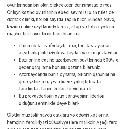
oyunlarından biri olan blekcekden danışmasaq olmaz.
Onlayn kazino oyunlarının əbədi sevimlisi olan rulet də
demək olar ki, hər bir saytda tapıla bilər. Bundan əlavə,
kazino online saytlarında kenzo, stop və lotereya kimi
məşhur kart oyunlarını tapa bilərsiniz.
Ümumilikdə, istifadəçilər müştəri dəstəyindən
əlçatanlıq, inkluzivlik və faydalı yardım gözləyirlər.
Bəzi online casino azerbaycan saytlarında 500%-ə
qədər qarşılama bonusu qazana bilərsiniz.
Azərbaycanda bahis oynama, ölkənin qanunlarına
görə yalnız müəyyən lisenziyalı işletmələr
tərəfindən təmin edilən bir xidmətdir.
Bu provayderlərin oyun sənayesinin liderləri
olduğunu əminliklə deyə bilərik.
Slotlar müxtəlif sayda çarxlara və ödəniş xətlərinə,
həmçinin fərqli riyazi xüsusiyyətlərə malikdir. Aşağı fərq