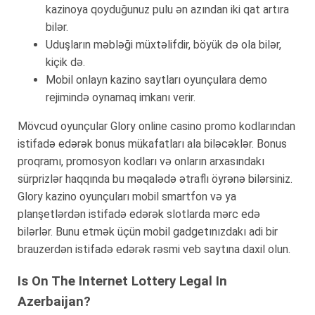
kazinoya qoyduğunuz pulu ən azından iki qat artıra
bilər.
Uduşların məbləği müxtəlifdir, böyük də ola bilər,
kiçik də.
Mobil onlayn kazino saytları oyunçulara demo
rejimində oynamaq imkanı verir.
Mövcud oyunçular Glory online casino promo kodlarından
istifadə edərək bonus mükafatları ala biləcəklər. Bonus
proqramı, promosyon kodları və onların arxasındakı
sürprizlər haqqında bu məqalədə ətraflı öyrənə bilərsiniz.
Glory kazino oyunçuları mobil smartfon və ya
planşetlərdən istifadə edərək slotlarda mərc edə
bilərlər. Bunu etmək üçün mobil gadgetınızdakı adi bir
brauzerdən istifadə edərək rəsmi veb saytına daxil olun.
Is On The Internet Lottery Legal In
Azerbaijan?