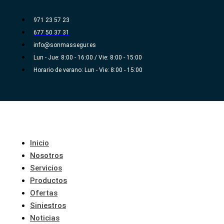
Ir
al
971 23 57 23
contenido
677 50 37 31
info@sonmassegur.es
Lun - Jue: 8:00 - 16:00 / Vie: 8:00 - 15:00
Horario de verano: Lun - Vie: 8:00 - 15:00
Inicio
Nosotros
Servicios
Productos
Ofertas
Siniestros
Noticias