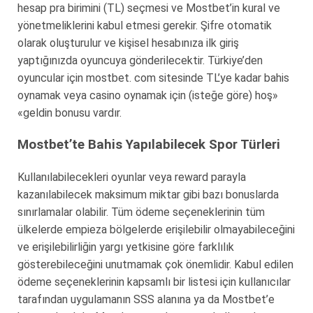
hesap pra birimini (TL) seçmesi ve Mostbet’in kural ve
yönetmeliklerini kabul etmesi gerekir. Şifre otomatik
olarak oluşturulur ve kişisel hesabınıza ilk giriş
yaptığınızda oyuncuya gönderilecektir. Türkiye’den
oyuncular için mostbet. com sitesinde TL’ye kadar bahis
oynamak veya casino oynamak için (isteğe göre) hoş»
«geldin bonusu vardır.
Mostbet’te Bahis Yapılabilecek Spor Türleri
Kullanılabilecekleri oyunlar veya reward parayla
kazanılabilecek maksimum miktar gibi bazı bonuslarda
sınırlamalar olabilir. Tüm ödeme seçeneklerinin tüm
ülkelerde empieza bölgelerde erişilebilir olmayabileceğini
ve erişilebilirliğin yargı yetkisine göre farklılık
gösterebileceğini unutmamak çok önemlidir. Kabul edilen
ödeme seçeneklerinin kapsamlı bir listesi için kullanıcılar
tarafından uygulamanın SSS alanına ya da Mostbet’e