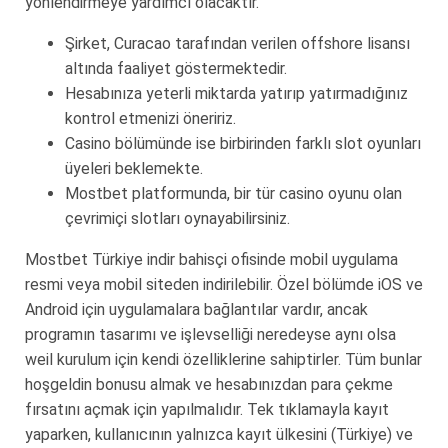
yönlendirmeye yardımcı olacaktır.
Şirket, Curacao tarafından verilen offshore lisansı
altında faaliyet göstermektedir.
Hesabınıza yeterli miktarda yatırıp yatırmadığınız
kontrol etmenizi öneririz.
Casino bölümünde ise birbirinden farklı slot oyunları
üyeleri beklemekte.
Mostbet platformunda, bir tür casino oyunu olan
çevrimiçi slotları oynayabilirsiniz.
Mostbet Türkiye indir bahisçi ofisinde mobil uygulama
resmi veya mobil siteden indirilebilir. Özel bölümde iOS ve
Android için uygulamalara bağlantılar vardır, ancak
programın tasarımı ve işlevselliği neredeyse aynı olsa
weil kurulum için kendi özelliklerine sahiptirler. Tüm bunlar
hoşgeldin bonusu almak ve hesabınızdan para çekme
fırsatını açmak için yapılmalıdır. Tek tıklamayla kayıt
yaparken, kullanıcının yalnızca kayıt ülkesini (Türkiye) ve