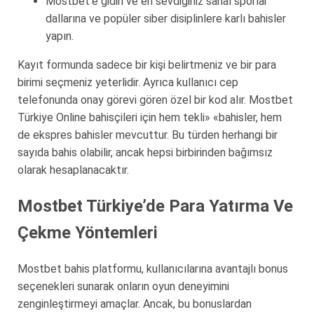
Mostbet’e gidin ve en sevdiğiniz sanal sporlar
dallarına ve popüler siber disiplinlere karlı bahisler
yapın.
Kayıt formunda sadece bir kişi belirtmeniz ve bir para
birimi seçmeniz yeterlidir. Ayrıca kullanıcı cep
telefonunda onay görevi gören özel bir kod alır. Mostbet
Türkiye Online bahisçileri için hem tekli» «bahisler, hem
de ekspres bahisler mevcuttur. Bu türden herhangi bir
sayıda bahis olabilir, ancak hepsi birbirinden bağımsız
olarak hesaplanacaktır.
Mostbet Türkiye’de Para Yatırma Ve
Çekme Yöntemleri
Mostbet bahis platformu, kullanıcılarına avantajlı bonus
seçenekleri sunarak onların oyun deneyimini
zenginleştirmeyi amaçlar. Ancak, bu bonuslardan