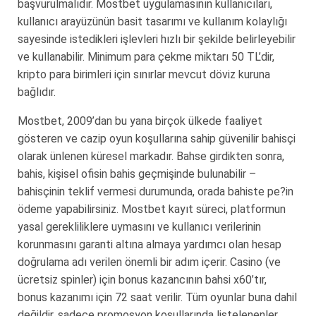
başvurulmalıdır. Mostbet uygulamasının kullanıcıları,
kullanıcı arayüzünün basit tasarımı ve kullanım kolaylığı
sayesinde istedikleri işlevleri hızlı bir şekilde belirleyebilir
ve kullanabilir. Minimum para çekme miktarı 50 TL’dir,
kripto para birimleri için sınırlar mevcut döviz kuruna
bağlıdır.
Mostbet, 2009’dan bu yana birçok ülkede faaliyet
gösteren ve cazip oyun koşullarına sahip güvenilir bahisçi
olarak ünlenen küresel markadır. Bahse girdikten sonra,
bahis, kişisel ofisin bahis geçmişinde bulunabilir –
bahisçinin teklif vermesi durumunda, orada bahiste pe?in
ödeme yapabilirsiniz. Mostbet kayıt süreci, platformun
yasal gerekliliklere uymasını ve kullanıcı verilerinin
korunmasını garanti altına almaya yardımcı olan hesap
doğrulama adı verilen önemli bir adım içerir. Casino (ve
ücretsiz spinler) için bonus kazancının bahsi x60’tır,
bonus kazanımı için 72 saat verilir. Tüm oyunlar buna dahil
değildir, sadece promosyon koşullarında listelenenler