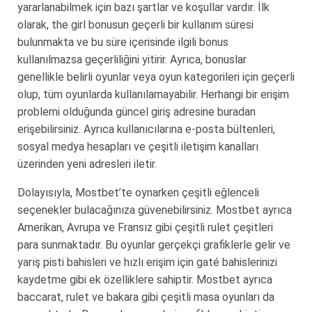
yararlanabilmek için bazı şartlar ve koşullar vardır. İlk
olarak, the girl bonusun geçerli bir kullanım süresi
bulunmakta ve bu süre içerisinde ilgili bonus
kullanılmazsa geçerliliğini yitirir. Ayrıca, bonuslar
genellikle belirli oyunlar veya oyun kategorileri için geçerli
olup, tüm oyunlarda kullanılamayabilir. Herhangi bir erişim
problemi olduğunda güncel giriş adresine buradan
erişebilirsiniz. Ayrıca kullanıcılarına e-posta bültenleri,
sosyal medya hesapları ve çeşitli iletişim kanalları
üzerinden yeni adresleri iletir.
Dolayısıyla, Mostbet’te oynarken çeşitli eğlenceli
seçenekler bulacağınıza güvenebilirsiniz. Mostbet ayrıca
Amerikan, Avrupa ve Fransız gibi çeşitli rulet çeşitleri
para sunmaktadır. Bu oyunlar gerçekçi grafiklerle gelir ve
yarış pisti bahisleri ve hızlı erişim için gaté bahislerinizi
kaydetme gibi ek özelliklere sahiptir. Mostbet ayrıca
baccarat, rulet ve bakara gibi çeşitli masa oyunları da