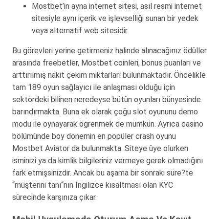
Mostbet’in ayna internet sitesi, asıl resmi internet
sitesiyle aynı içerik ve işlevselliği sunan bir yedek
veya alternatif web sitesidir.
Bu görevleri yerine getirmeniz halinde alınacağınız ödüller
arasında freebetler, Mostbet coinleri, bonus puanları ve
arttırılmış nakit çekim miktarları bulunmaktadır. Öncelikle
tam 189 oyun sağlayıcı ile anlaşması olduğu için
sektördeki bilinen neredeyse bütün oyunları bünyesinde
barındırmakta. Buna ek olarak çoğu slot oyununu demo
modu ile oynayarak öğrenmek de mümkün. Ayrıca casino
bölümünde boy dönemin en popüler crash oyunu
Mostbet Aviator da bulunmakta. Siteye üye olurken
isminizi ya da kimlik bilgileriniz vermeye gerek olmadığını
fark etmişsinizdir. Ancak bu aşama bir sonraki süre?te
“müşterini tanı“nın İngilizce kısaltması olan KYC
sürecinde karşınıza çıkar.