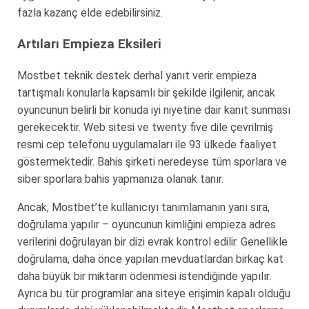
fazla kazanç elde edebilirsiniz.
Artıları Empieza Eksileri
Mostbet teknik destek derhal yanıt verir empieza
tartışmalı konularla kapsamlı bir şekilde ilgilenir, ancak
oyuncunun belirli bir konuda iyi niyetine dair kanıt sunması
gerekecektir. Web sitesi ve twenty five dile çevrilmiş
resmi cep telefonu uygulamaları ile 93 ülkede faaliyet
göstermektedir. Bahis şirketi neredeyse tüm sporlara ve
siber sporlara bahis yapmanıza olanak tanır.
Ancak, Mostbet’te kullanıcıyı tanımlamanın yanı sıra,
doğrulama yapılır – oyuncunun kimliğini empieza adres
verilerini doğrulayan bir dizi evrak kontrol edilir. Genellikle
doğrulama, daha önce yapılan mevduatlardan birkaç kat
daha büyük bir miktarın ödenmesi istendiğinde yapılır.
Ayrıca bu tür programlar ana siteye erişimin kapalı olduğu