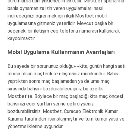
durumlarda dahi yüklenebilmektedir. Mostbet sporlarına
bahis oynamanıza izin veren uygulamaları nasıl
indireceğinizi öğrenmek için ilgili Mostbet mobil
uygulamasına gitmeniz yeterlidir. Mevcut başka bir
seçenek, bir iletişim cep telefonu numarası kullanarak
kaydolmaktır.
Mobil Uygulama Kullanmanın Avantajları
Bu sayede bir sorununuz olduğu» «kita, günün hangi saati
olursa olsun müşterilere ulaşmanız mümkündür. Bahis
yaptıktan sonra maç başlamadan ya de uma maç
sırasında bahsini bozdurabileceğiniz bu özellik
Mostbet’te. Böylece bir maç başladığı kita maç öncesi
bahsinizi eğer şartları yerine getirdiyseniz
bozdurabilirsiniz. Mostbet, Curacao Elektronik Kumar
Kurumu tarafından lisanslanmıştır ve tüm kumar yasa ve
yönetmeliklerine uygundur.