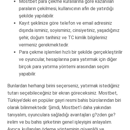
Mostbet para çekme kurallarına göre kazanılan
paraların çekilmesi, kullanıcının afin de yatırdığı
şekilde yapılabilir.
Kayıt şeklinize göre telefon ve email adresiniz
dışında isminiz, soyisminiz, cinsiyetiniz, yaşadığınız
şehir, doğum tarihiniz ve TC kimlik bilgileriniz
vermeniz gerekmektedir.
Para çekme işlemleri hızlı bir şekilde gerçekleştirilir
ve oyuncular, hesaplarına para yatırmak için diğer
birçok para yatırma yöntemi arasından seçim
yapabilir.
Bunlardan herhangi birini seçerseniz, yatırmak istediğiniz
tutarı seçebileceğiniz bir ekran göreceksiniz. Mostbet,
Türkiye’deki en popüler gayri resmi bahis bürolarından biri
olarak bilinmektedir. Şimdi, Mostbet’i daha yakından
tanıyalım, oyunculara sağladığı avantajları g?zden ge?
irelim ve bu bahis şirketinin genel işleyişini anlayalım.
Ayrıca, kullanılan ödeme yönteminin güvenliği ve