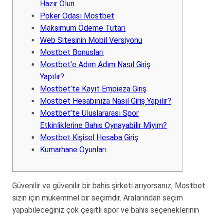
Hazır Olun
Poker Odası Mostbet
Maksimum Ödeme Tutarı
Web Sitesinin Mobil Versiyonu
Mostbet Bonusları
Mostbet’e Adım Adım Nasıl Giriş
Yapılır?
Mostbet’te Kayıt Empieza Giriş
Mostbet Hesabınıza Nasıl Giriş Yapılır?
Mostbet’te Uluslararası Spor
Etkinliklerine Bahis Oynayabilir Miyim?
Mostbet Kişisel Hesaba Giriş
Kumarhane Oyunları
Güvenilir ve güvenilir bir bahis şirketi arıyorsanız, Mostbet
sizin için mükemmel bir seçimdir. Aralarından seçim
yapabileceğiniz çok çeşitli spor ve bahis seçeneklerinin