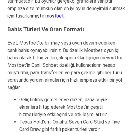
sunmaktadır. Bu oyunlar gerçekçi grafiklere sahiptir
empieza size mümkün olan en iyi oyun deneyimini sunmak
için tasarlanmıştır
mostbet
.
Bahis Türleri Ve Oran Formatı
Evet, Mostbet’te bir maç veya oyun devam ederken
canlı bahis oynayabilirsiniz. Bu özellik Mostbet oyun içi
bahis olarak bilinir ve birçok spor etkinliği için mevcuttur.
Mostbet’in Canlı Sohbet özelliği, kullanıcıların hesap
oluşturma, para transferleri ve para çekme gibi her türlü
sorusunda yardım almaları için hızlı empieza etkili bir yol
sağlar.
Geliştirilmiş görseller ve düzen, daha büyük
ekranlara hitap ederek Mostbet’in çeşitli
hizmetleriyle etkileşimi ve etkileşimi artırır.
Texas Hold’em, Omaha, Seven Card Stud ve Five
Card Draw gibi farklı poker türleri vardır.