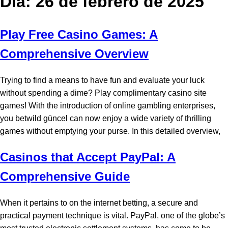
Día:
26 de febrero de 2025
Play Free Casino Games: A
Comprehensive Overview
Trying to find a means to have fun and evaluate your luck
without spending a dime? Play complimentary casino site
games! With the introduction of online gambling enterprises,
you betwild güncel can now enjoy a wide variety of thrilling
games without emptying your purse. In this detailed overview,
Casinos that Accept PayPal: A
Comprehensive Guide
When it pertains to on the internet betting, a secure and
practical payment technique is vital. PayPal, one of the globe’s