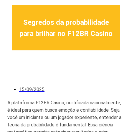
Segredos da probabilidade
para brilhar no F12BR Casino
15/09/2025
A plataforma F12BR Casino, certificada nacionalmente,
é ideal para quem busca emoção e confiabilidade. Seja
você um iniciante ou um jogador experiente, entender a
teoria da probabilidade é fundamental. Essa ciência