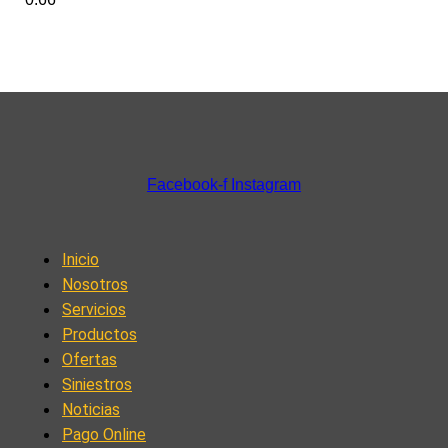
Facebook-f
Instagram
Inicio
Nosotros
Servicios
Productos
Ofertas
Siniestros
Noticias
Pago Online