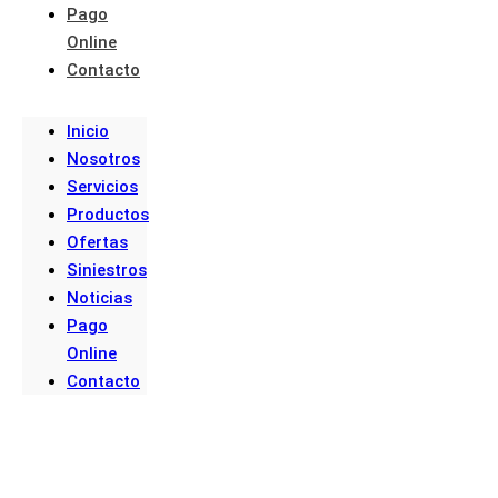
Pago
Online
Contacto
Inicio
Nosotros
Servicios
Productos
Ofertas
Siniestros
Noticias
Pago
Online
Contacto