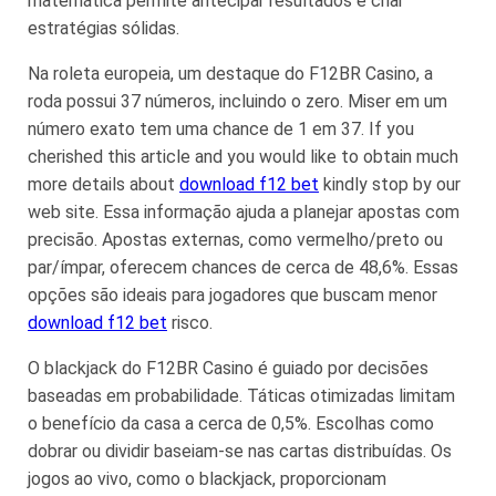
matemática permite antecipar resultados e criar
estratégias sólidas.
Na roleta europeia, um destaque do F12BR Casino, a
roda possui 37 números, incluindo o zero. Miser em um
número exato tem uma chance de 1 em 37. If you
cherished this article and you would like to obtain much
more details about
download f12 bet
kindly stop by our
web site. Essa informação ajuda a planejar apostas com
precisão. Apostas externas, como vermelho/preto ou
par/ímpar, oferecem chances de cerca de 48,6%. Essas
opções são ideais para jogadores que buscam menor
download f12 bet
risco.
O blackjack do F12BR Casino é guiado por decisões
baseadas em probabilidade. Táticas otimizadas limitam
o benefício da casa a cerca de 0,5%. Escolhas como
dobrar ou dividir baseiam-se nas cartas distribuídas. Os
jogos ao vivo, como o blackjack, proporcionam