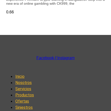
new era of online gambling with CK999, the
Facebook-f
Instagram
Inicio
Nosotros
Servicios
Productos
Ofertas
Siniestros