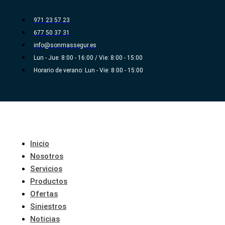
Ir
al
971 23 57 23
contenido
677 50 37 31
info@sonmassegur.es
Lun - Jue: 8:00 - 16:00 / Vie: 8:00 - 15:00
Horario de verano: Lun - Vie: 8:00 - 15:00
Inicio
Nosotros
Servicios
Productos
Ofertas
Siniestros
Noticias