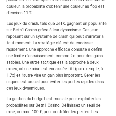
couleur, la probabilité d’obtenir une couleur au flop est
d’environ 11 %.
Les jeux de crash, tels que JetX, gagnent en popularité
sur Betn1 Casino grâce à leur dynamisme. Ces jeux
reposent sur un système de crash qui peut s’arrêter à
tout moment. La stratégie clé est de encaisser
rapidement. Une approche efficace consiste à définir
une limite d’encaissement, comme 2x, pour des gains
stables. Une autre tactique est la approche à deux
mises, où une mise est encaissée tôt (par exemple, à
1,7x) et l’autre vise un gain plus important. Gérer les
risques est crucial pour éviter les pertes rapides dans
ces jeux dynamiques.
La gestion du budget est cruciale pour exploiter les
probabilités sur Betn1 Casino. Définissez un seuil de
mise, comme 100 €, pour contrôler les pertes. Les