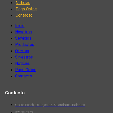
Noticias
Pago Online
Contacto
Inicio
Nosotros
Servicios
Productos
Ofertas
Siniestros
Noticias
Pago Online
Contacto
Contacto
C/ Son Bosch, 26 Bajos 07150 Andratx - Baleares
971 23 57 23