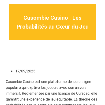
Casombie Casino : Les
Probabilités au Cœur du Jeu
17/09/2025
Casombie Casino est une plateforme de jeu en ligne
populaire qui captive les joueurs avec son univers
immersif. Réglementée par une licence de Curaçao, elle
garantit une expérience de jeu équitable. La théorie des