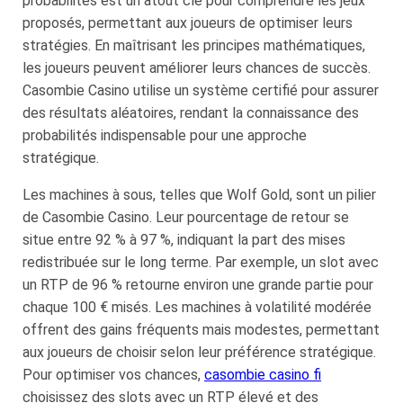
probabilités est un atout clé pour comprendre les jeux
proposés, permettant aux joueurs de optimiser leurs
stratégies. En maîtrisant les principes mathématiques,
les joueurs peuvent améliorer leurs chances de succès.
Casombie Casino utilise un système certifié pour assurer
des résultats aléatoires, rendant la connaissance des
probabilités indispensable pour une approche
stratégique.
Les machines à sous, telles que Wolf Gold, sont un pilier
de Casombie Casino. Leur pourcentage de retour se
situe entre 92 % à 97 %, indiquant la part des mises
redistribuée sur le long terme. Par exemple, un slot avec
un RTP de 96 % retourne environ une grande partie pour
chaque 100 € misés. Les machines à volatilité modérée
offrent des gains fréquents mais modestes, permettant
aux joueurs de choisir selon leur préférence stratégique.
Pour optimiser vos chances,
casombie casino fi
choisissez des slots avec un RTP élevé et des