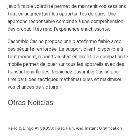
jeux à faible volatilité permet de maintenir vos sessions
tout en augmentant les opportunités de gains. Une
approche responsable combinée à une compréhension
des probabilités rend l’expérience enrichissante.
Casombie Casino propose une plateforme fiable avec
des sécurité renforcée. Le support client, disponible à
tout moment, répond via chat en direct. La compatibilité
mobile permet de jouer sur tous les appareils avec des
transactions fluides. Rejoignez Casombie Casino pour
tirer parti des tactiques mathématiques et maximiser
vos chances de victoire !
Otras Noticias
Keno & Bingo At CK999: Fast, Fun, And Instant Gratification