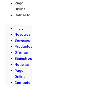
Pago
Online
Contacto
Inicio
Nosotros
Servicios
Productos
Ofertas
Siniestros
Noticias
Pago
Online
Contacto