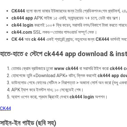
CK444
হলো বাংলা ভাষার ইউজারদের জন্য তৈরি প্রেডিকশন+গেম প্ল্যাটফর্ম, ২
ck444 app
APK সাইজ ১৫ এমবি, অ্যান্ড্রয়েড ৭+ চলে, ডেটা খায় অল্প।
ck44 login
করলেই ১০০+ ফ্রি কয়েন, সরাসরি নগদ/বিকাশে টাকা করতে পারব
ck44.com
SSL লকড—তোমার পাসওয়ার্ড সম্পূর্ণ সেফ।
CK 44
আর
ck 444
একই প্যারেন্ট ব্র্যান্ড; নতুনদের জন্য
CK444
ভার্সনই সবচ
হাতে-হাতে ৫ স্টেপে ck444 app download & inst
তোমার ক্রোম ব্রাউজারে ঢুকো
www ck444
বা সরাসরি টাইপ করো
ck444 
হোমপেজে তুমি «Download APK» বাটন; ক্লিক করলেই
ck444 app do
ডাউনলোড শেষে ফোনের সেটিংস > নিরাপত্তা > অজানা সোর্স অন করো (শুধু একব
APK ট্যাপ করে ইনস্টল দাও; ১০ সেকেন্ডেই শেষ।
অ্যাপ ওপেন করো, প্রথম স্ক্রিনেই দেখবে
ck444 login
অপশন।
CK44
সাইন-ইন গাইড (ছবি সহ)