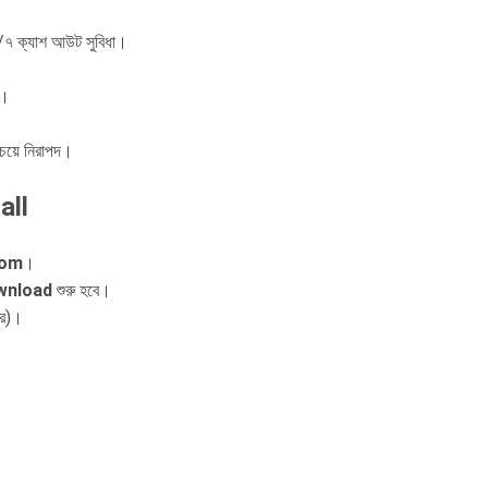
৪/৭ ক্যাশ আউট সুবিধা।
ে।
েয়ে নিরাপদ।
all
com
।
wnload
শুরু হবে।
ার)।