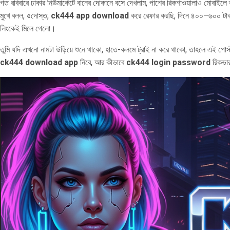
গত রবিবারে ঢাকার নিউমার্কেটে বানের দোকানে বসে দেখলাম, পাশের রিকশাওয়ালাও মোবাইলে ব
মুখে বলল, «দোস্ত,
ck444 app download
করে রেফার করছি, দিনে ৪০০–৬০০ টাক
লিংকেই মিলে গেলো।
তুমি যদি এখনো নামটা উড়িয়ে শুনে থাকো, হাতে-কলমে ট্রাই না করে থাকো, তাহলে এই পোস
ck444 download app
নিবে, আর কীভাবে
ck444 login password
রিকভার