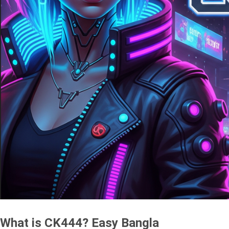
What is CK444? Easy Bangla