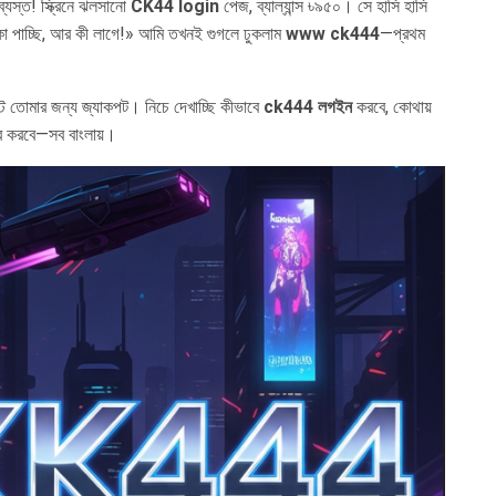
্যস্ত! স্ক্রিনে ঝলসানো
CK44 login
পেজ, ব্যাল্যান্স ৳৯৫০। সে হাসি হাসি
া পাচ্ছি, আর কী লাগে!» আমি তখনই গুগলে ঢুকলাম
www ck444
—প্রথম
্ট তোমার জন্য জ্যাকপট। নিচে দেখাচ্ছি কীভাবে
ck444 লগইন
করবে, কোথায়
 করবে—সব বাংলায়।