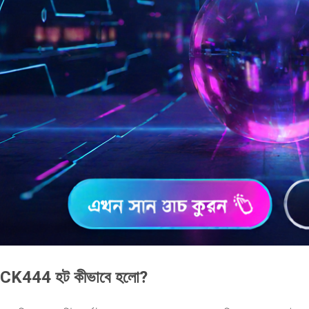
CK444 হট কীভাবে হলো?