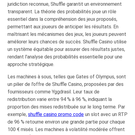
juridiction reconnue, Shuffle garantit un environnement
transparent. La théorie des probabilités joue un rôle
essentiel dans la compréhension des jeux proposés,
permettant aux joueurs de anticiper les résultats. En
maîtrisant les mécanismes des jeux, les joueurs peuvent
améliorer leurs chances de succès. Shuffle Casino utilise
un système équitable pour assurer des résultats justes,
rendant l’analyse des probabilités essentielle pour une
approche stratégique.
Les machines à sous, telles que Gates of Olympus, sont
un pilier de l’offre de Shuffle Casino, proposées par des
fournisseurs comme Yggdrasil. Leur taux de
redistribution varie entre 94 % à 96 %, indiquant la
proportion des mises redistribuée sur le long terme. Par
exemple,
shuffle casino promo code
un slot avec un RTP
de 96 % retourne environ une grande partie pour chaque
100 € misés. Les machines à volatilité modérée offrent