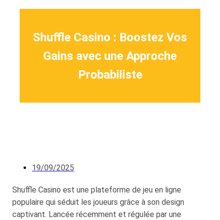
Shuffle Casino : Boostez Vos
Gains avec une Approche
Probabiliste
19/09/2025
Shuffle Casino est une plateforme de jeu en ligne
populaire qui séduit les joueurs grâce à son design
captivant. Lancée récemment et régulée par une