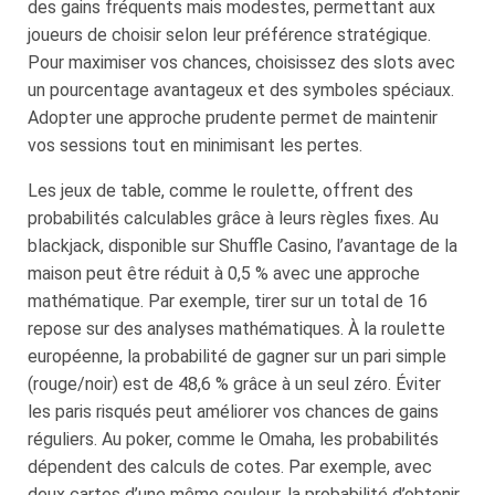
des gains fréquents mais modestes, permettant aux
joueurs de choisir selon leur préférence stratégique.
Pour maximiser vos chances, choisissez des slots avec
un pourcentage avantageux et des symboles spéciaux.
Adopter une approche prudente permet de maintenir
vos sessions tout en minimisant les pertes.
Les jeux de table, comme le roulette, offrent des
probabilités calculables grâce à leurs règles fixes. Au
blackjack, disponible sur Shuffle Casino, l’avantage de la
maison peut être réduit à 0,5 % avec une approche
mathématique. Par exemple, tirer sur un total de 16
repose sur des analyses mathématiques. À la roulette
européenne, la probabilité de gagner sur un pari simple
(rouge/noir) est de 48,6 % grâce à un seul zéro. Éviter
les paris risqués peut améliorer vos chances de gains
réguliers. Au poker, comme le Omaha, les probabilités
dépendent des calculs de cotes. Par exemple, avec
deux cartes d’une même couleur, la probabilité d’obtenir