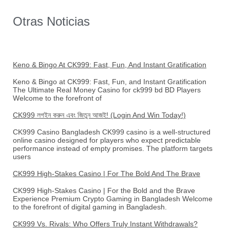
Otras Noticias
Keno & Bingo At CK999: Fast, Fun, And Instant Gratification
Keno & Bingo at CK999: Fast, Fun, and Instant Gratification
The Ultimate Real Money Casino for ck999 bd BD Players
Welcome to the forefront of
CK999 লগইন করুন এবং জিতুন আজই! (Login And Win Today!)
CK999 Casino Bangladesh CK999 casino is a well-structured
online casino designed for players who expect predictable
performance instead of empty promises. The platform targets
users
CK999 High-Stakes Casino | For The Bold And The Brave
CK999 High-Stakes Casino | For the Bold and the Brave
Experience Premium Crypto Gaming in Bangladesh Welcome
to the forefront of digital gaming in Bangladesh.
CK999 Vs. Rivals: Who Offers Truly Instant Withdrawals?