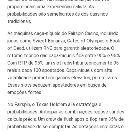
proporcionam uma experiência realista. As
probabilidades são semelhantes às dos cassinos
tradicionais.
As máquinas caça-níqueis do Fairspin Casino, incluindo
jogos como Sweet Bonanza, Gates of Olympus e Book
of Dead, utilizam RNG para garantir aleatoriedade. O
retorno teórico das caça-níqueis fica entre 90% e 96%.
Com RTP de 95%, um slot redistribui teoricamente 95
reais a cada 100 apostados. Caça-níqueis com alta
volatilidade prometem ganhos elevados, porém raros.
Esses slots seduzem apostadores em busca de
emoções fortes.
No Fairspin, o Texas Hold’em alia estratégia e
probabilidades. Anticipar as combinações repose sur des
calculs précis. Um draw de flush após o flop tem 35% de
probabilidade de se completar. As cotações implícitas e