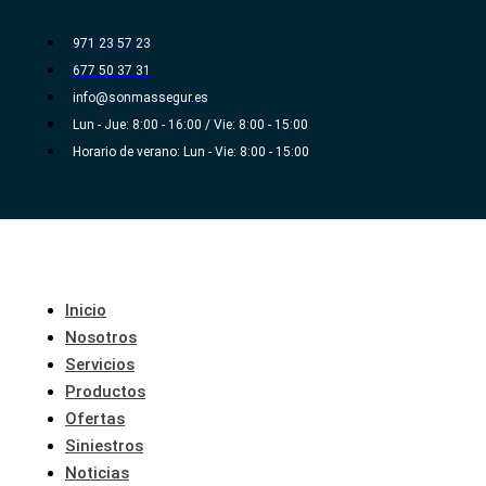
Ir
al
971 23 57 23
contenido
677 50 37 31
info@sonmassegur.es
Lun - Jue: 8:00 - 16:00 / Vie: 8:00 - 15:00
Horario de verano: Lun - Vie: 8:00 - 15:00
Inicio
Nosotros
Servicios
Productos
Ofertas
Siniestros
Noticias