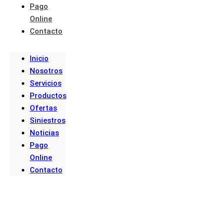
Pago
Online
Contacto
Inicio
Nosotros
Servicios
Productos
Ofertas
Siniestros
Noticias
Pago
Online
Contacto