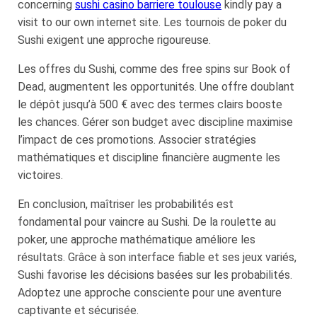
concerning
sushi casino barriere toulouse
kindly pay a
visit to our own internet site. Les tournois de poker du
Sushi exigent une approche rigoureuse.
Les offres du Sushi, comme des free spins sur Book of
Dead, augmentent les opportunités. Une offre doublant
le dépôt jusqu’à 500 € avec des termes clairs booste
les chances. Gérer son budget avec discipline maximise
l’impact de ces promotions. Associer stratégies
mathématiques et discipline financière augmente les
victoires.
En conclusion, maîtriser les probabilités est
fondamental pour vaincre au Sushi. De la roulette au
poker, une approche mathématique améliore les
résultats. Grâce à son interface fiable et ses jeux variés,
Sushi favorise les décisions basées sur les probabilités.
Adoptez une approche consciente pour une aventure
captivante et sécurisée.