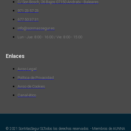
C/ Son Bosch, 26 Bajos 07150 Andratx - Baleares
971 23 57 23
677 50 37 31
info@sonmassegur.es
Lun - Jue: 8:00 - 16:00 / Vie: 8:00 - 15:00
Enlaces
Aviso Legal
Política de Privacidad
Aviso de Cookies
Canal ético
© 2021 SonMasSegur SLTodos los derechos reservados. - Miembros de AUNNA