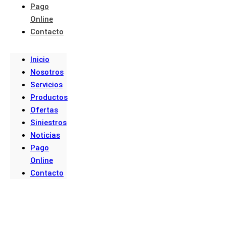
Pago
Online
Contacto
Inicio
Nosotros
Servicios
Productos
Ofertas
Siniestros
Noticias
Pago
Online
Contacto