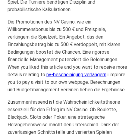
Spiel. Die Turniere benötigen Disziplin und
probabilistische Kalkulationen.
Die Promotionen des NV Casino, wie ein
Willkommensbonus bis zu 500 € und Freispiele,
verlängern die Spielzeit. Ein Angebot, das den
Einzahlungsbetrag bis zu 500 € verdoppelt, mit klaren
Bedingungen boostet die Chancen. Eine rigorose
finanzielle Management potenziert die Belohnungen.
When you liked this article and you want to receive more
details relating to
nv-bescheinigung verlängern
i implore
you to pay a visit to our own webpage. Berechnungen
und Budgetmanagement vereinen heben die Ergebnisse.
Zusammenfassend ist die Wahrscheinlichkeitstheorie
essenziell für den Erfolg im NV Casino. Ob Roulette,
Blackjack, Slots oder Poker, eine strategische
Herangehensweise macht den Unterschied. Dank der
zuverlässigen Schnittstelle und variierten Spielen