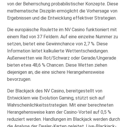
von der Beherrschung probabilistischer Konzepte. Diese
mathematische Disziplin ermöglicht die Vorhersage von
Ergebnissen und die Entwicklung effektiver Strategien.
Die europäische Roulette im NV Casino funktioniert mit
einem Rad von 37 Feldern. Auf eine einzelne Nummer zu
setzen, bietet eine Gewinnchance von 2,7 %. Diese
Information leitet kalkulierte Wettentscheidungen.
Außenwetten wie Rot/Schwarz oder Gerade/Ungerade
bieten etwa 48,6 % Chancen. Diese Wetten ziehen
diejenigen an, die eine sichere Herangehensweise
bevorzugen.
Der Blackjack des NV Casino, bereitgestellt von
Entwicklern wie Evolution Gaming, stützt sich auf
Wahrscheinlichkeitsstrategien. Mit einer berechneten
Herangehensweise kann der Casino-Vorteil auf 0,5 %
reduziert werden. Handlungen im Blackjack werden durch
die Analyse der Dealer-Karten geleitet. Live-Blackjack-