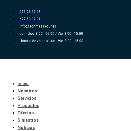
Ir
al
971 23 57 23
contenido
677 50 37 31
info@sonmassegur.es
Lun - Jue: 8:00 - 16:00 / Vie: 8:00 - 15:00
Horario de verano: Lun - Vie: 8:00 - 15:00
Inicio
Nosotros
Servicios
Productos
Ofertas
Siniestros
Noticias