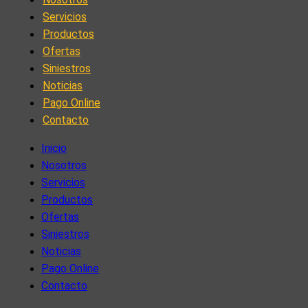
Servicios
Productos
Ofertas
Siniestros
Noticias
Pago Online
Contacto
Inicio
Nosotros
Servicios
Productos
Ofertas
Siniestros
Noticias
Pago Online
Contacto