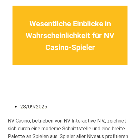
Wesentliche Einblicke in
Wahrscheinlichkeit für NV
Casino-Spieler
28/09/2025
NV Casino, betrieben von NV Interactive N.V., zeichnet
sich durch eine moderne Schnittstelle und eine breite
Palette an Spielen aus. Spieler aller Niveaus profitieren