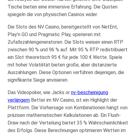
Tische bieten eine immersive Erfahrung. Die Quoten
spiegeln die von physischen Casinos wider.
Die Slots des NV Casino, bereitgestellt von NetEnt,
Play’n GO und Pragmatic Play, operieren mit
Zufallszahlengeneratoren. Die Slots weisen einen RTP
zwischen 90 % und 96 % auf. Mit 95 % RTP redistribuiert
ein Slot theoretisch 95 € für jede 100 € Wette. Spiele
mit hoher Volatilität bieten große, aber distanzierte
Auszahlungen. Diese Optionen verführen diejenigen, die
signifikante Siege anvisieren.
Das Videopoker, wie Jacks or
nv-bescheinigung
verlängern
Better im NV Casino, ist ein Highlight der
Plattform. Die Vorhersage von Kombinationen hängt von
präzisen mathematischen Kalkulationen ab. Ein Flush-
Draw nach der Verteilung bietet 35 % Wahrscheinlichkeit
des Erfolgs. Diese Berechnungen optimieren Wetten im