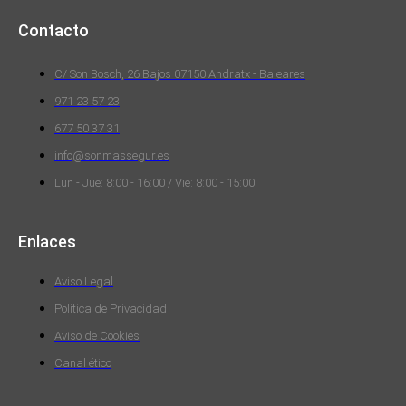
Contacto
C/ Son Bosch, 26 Bajos 07150 Andratx - Baleares
971 23 57 23
677 50 37 31
info@sonmassegur.es
Lun - Jue: 8:00 - 16:00 / Vie: 8:00 - 15:00
Enlaces
Aviso Legal
Política de Privacidad
Aviso de Cookies
Canal ético