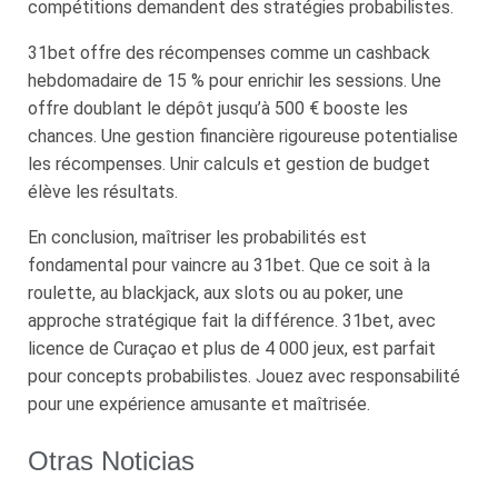
compétitions demandent des stratégies probabilistes.
31bet offre des récompenses comme un cashback
hebdomadaire de 15 % pour enrichir les sessions. Une
offre doublant le dépôt jusqu’à 500 € booste les
chances. Une gestion financière rigoureuse potentialise
les récompenses. Unir calculs et gestion de budget
élève les résultats.
En conclusion, maîtriser les probabilités est
fondamental pour vaincre au 31bet. Que ce soit à la
roulette, au blackjack, aux slots ou au poker, une
approche stratégique fait la différence. 31bet, avec
licence de Curaçao et plus de 4 000 jeux, est parfait
pour concepts probabilistes. Jouez avec responsabilité
pour une expérience amusante et maîtrisée.
Otras Noticias