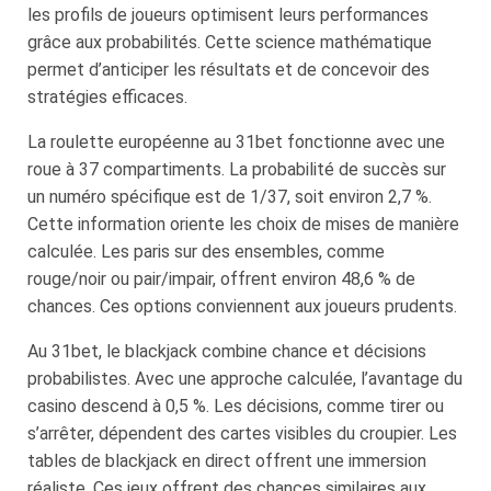
les profils de joueurs optimisent leurs performances
grâce aux probabilités. Cette science mathématique
permet d’anticiper les résultats et de concevoir des
stratégies efficaces.
La roulette européenne au 31bet fonctionne avec une
roue à 37 compartiments. La probabilité de succès sur
un numéro spécifique est de 1/37, soit environ 2,7 %.
Cette information oriente les choix de mises de manière
calculée. Les paris sur des ensembles, comme
rouge/noir ou pair/impair, offrent environ 48,6 % de
chances. Ces options conviennent aux joueurs prudents.
Au 31bet, le blackjack combine chance et décisions
probabilistes. Avec une approche calculée, l’avantage du
casino descend à 0,5 %. Les décisions, comme tirer ou
s’arrêter, dépendent des cartes visibles du croupier. Les
tables de blackjack en direct offrent une immersion
réaliste. Ces jeux offrent des chances similaires aux