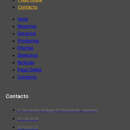
Contacto
Inicio
Nosotros
Servicios
Productos
Ofertas
Siniestros
Noticias
Pago Online
Contacto
Contacto
C/ Son Bosch, 26 Bajos 07150 Andratx - Baleares
971 23 57 23
677 50 37 31