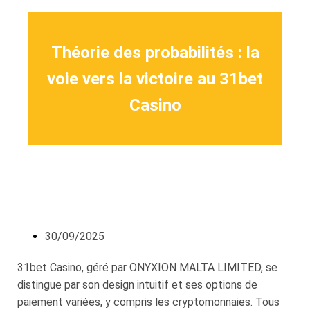
Théorie des probabilités : la
voie vers la victoire au 31bet
Casino
30/09/2025
31bet Casino, géré par ONYXION MALTA LIMITED, se
distingue par son design intuitif et ses options de
paiement variées, y compris les cryptomonnaies. Tous