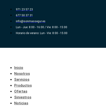
Ir
al
971 23 57 23
contenido
677 50 37 31
info@sonmassegur.es
Lun - Jue: 8:00 - 16:00 / Vie: 8:00 - 15:00
Horario de verano: Lun - Vie: 8:00 - 15:00
Inicio
Nosotros
Servicios
Productos
Ofertas
Siniestros
Noticias