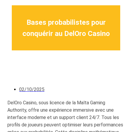
Bases probabilistes pour
conquérir au DelOro Casino
02/10/2025
DelOro Casino, sous licence de la Malta Gaming
Authority, offre une expérience immersive avec une
interface moderne et un support client 24/7. Tous les
profils de joueurs peuvent optimiser leurs performances