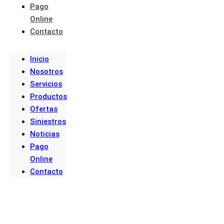
Pago
Online
Contacto
Inicio
Nosotros
Servicios
Productos
Ofertas
Siniestros
Noticias
Pago
Online
Contacto