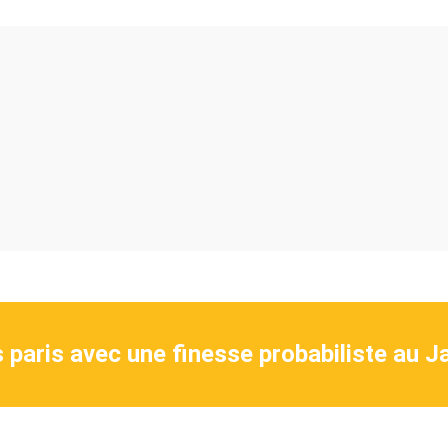
 paris avec une finesse probabiliste au 