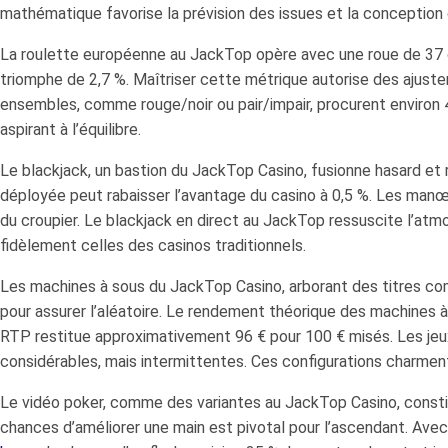
mathématique favorise la prévision des issues et la conception 
La roulette européenne au JackTop opère avec une roue de 37 
triomphe de 2,7 %. Maîtriser cette métrique autorise des ajust
ensembles, comme rouge/noir ou pair/impair, procurent environ
aspirant à l’équilibre.
Le blackjack, un bastion du JackTop Casino, fusionne hasard e
déployée peut rabaisser l’avantage du casino à 0,5 %. Les manœ
du croupier. Le blackjack en direct au JackTop ressuscite l’atm
fidèlement celles des casinos traditionnels.
Les machines à sous du JackTop Casino, arborant des titres c
pour assurer l’aléatoire. Le rendement théorique des machines à
RTP restitue approximativement 96 € pour 100 € misés. Les jeu
considérables, mais intermittentes. Ces configurations charmen
Le vidéo poker, comme des variantes au JackTop Casino, constit
chances d’améliorer une main est pivotal pour l’ascendant. Ave