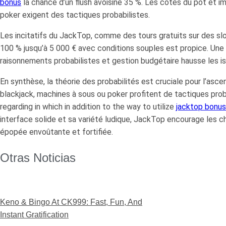
bonus
la chance d’un flush avoisine 35 %. Les cotes du pot et im
poker exigent des tactiques probabilistes.
Les incitatifs du JackTop, comme des tours gratuits sur des slo
100 % jusqu’à 5 000 € avec conditions souples est propice. Une g
raisonnements probabilistes et gestion budgétaire hausse les i
En synthèse, la théorie des probabilités est cruciale pour l’as
blackjack, machines à sous ou poker profitent de tactiques proba
regarding in which in addition to the way to utilize
jacktop bonus
interface solide et sa variété ludique, JackTop encourage les c
épopée envoûtante et fortifiée.
Otras Noticias
Keno & Bingo At CK999: Fast, Fun, And
Instant Gratification