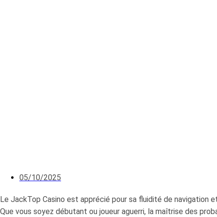
05/10/2025
Le JackTop Casino est apprécié pour sa fluidité de navigation et
Que vous soyez débutant ou joueur aguerri, la maîtrise des proba