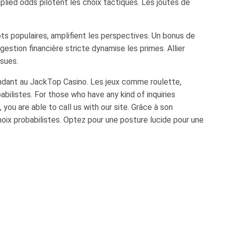
plied odds pilotent les choix tactiques. Les joutes de
ts populaires, amplifient les perspectives. Un bonus de
estion financière stricte dynamise les primes. Allier
ssues.
cendant au JackTop Casino. Les jeux comme roulette,
bilistes. For those who have any kind of inquiries
, you are able to call us with our site. Grâce à son
hoix probabilistes. Optez pour une posture lucide pour une