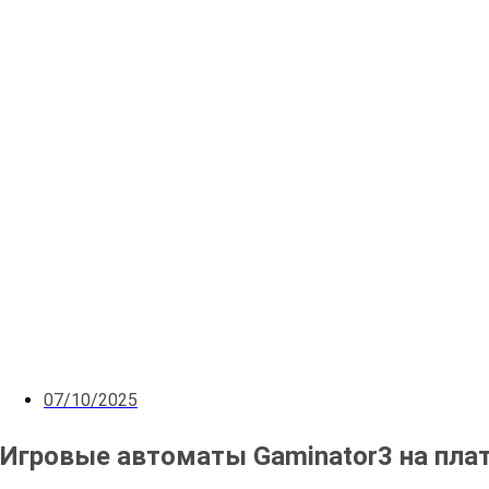
07/10/2025
Игровые автоматы Gaminator3 на пла