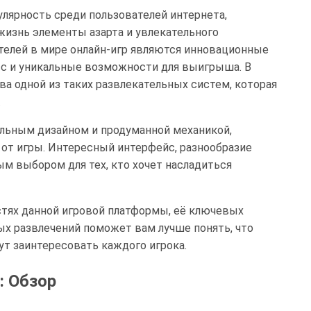
лярность среди пользователей интернета,
 жизнь элементы азарта и увлекательного
елей в мире онлайн-игр являются инновационные
с и уникальные возможности для выигрыша. В
а одной из таких развлекательных систем, которая
.
льным дизайном и продуманной механикой,
 от игры. Интересный интерфейс, разнообразие
м выбором для тех, кто хочет насладиться
стях данной игровой платформы, её ключевых
ых развлечений поможет вам лучше понять, что
ут заинтересовать каждого игрока.
: Обзор