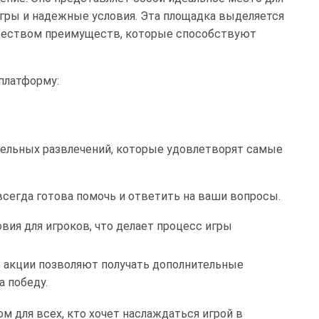
игры и надежные условия. Эта площадка выделяется
жеством преимуществ, которые способствуют
 платформу:
ельных развлечений, которые удовлетворят самые
сегда готова помочь и ответить на ваши вопросы.
вия для игроков, что делает процесс игры
 акции позволяют получать дополнительные
 победу.
 для всех, кто хочет наслаждаться игрой в