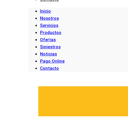
Inicio
Nosotros
Servicios
Productos
Ofertas
Siniestros
Noticias
Pago Online
Contacto