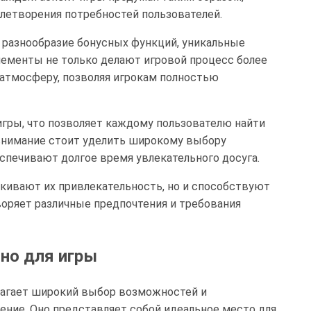
влетворения потребностей пользователей.
 разнообразие бонусных функций, уникальные
лементы не только делают игровой процесс более
атмосферу, позволяя игрокам полностью
гры, что позволяет каждому пользователю найти
внимание стоит уделить широкому выбору
спечивают долгое время увлекательного досуга.
ркивают их привлекательность, но и способствуют
воряет различные предпочтения и требования
но для игры
длагает широкий выбор возможностей и
ение. Оно представляет собой идеальное место для