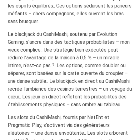
les esprits équilibrés.. Ces options séduisent les parieurs
méfiants – chers compagnons, elles ouvrent les bras
sans brusquer..
Le blackjack du CashiMashi, soutenu par Evolution
Gaming, s’ancre dans des tactiques probabilistes – mon
vieux complice.. Une stratégie bien exécutée peut
réduire l’avantage de la maison à 0,5 % – un miracle
intime, n’est-ce pas ?. Les options, comme doubler ou
séparer, sont basées sur la carte ouverte du croupier –
une danse subtile.. Le blackjack en direct au CashiMashi
recrée l’ambiance des casinos terrestres – un voyage du
cœur.. Les jeux en direct reflètent les probabilités des
établissements physiques – sans ombre au tableau..
Les slots du CashiMashi, fournis par NetEnt et
Pragmatic Play, s’activent via des générateurs
aléatoires – une danse envoûtante.. Les slots arborent