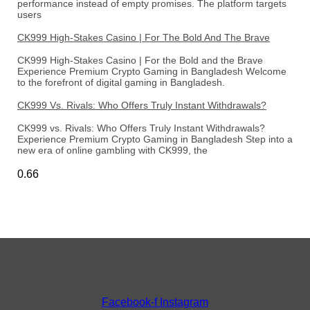
performance instead of empty promises. The platform targets
users
CK999 High-Stakes Casino | For The Bold And The Brave
CK999 High-Stakes Casino | For the Bold and the Brave
Experience Premium Crypto Gaming in Bangladesh Welcome
to the forefront of digital gaming in Bangladesh.
CK999 Vs. Rivals: Who Offers Truly Instant Withdrawals?
CK999 vs. Rivals: Who Offers Truly Instant Withdrawals?
Experience Premium Crypto Gaming in Bangladesh Step into a
new era of online gambling with CK999, the
Facebook-f
Instagram