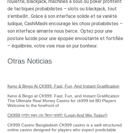
roulette, blackjack, machines à sous ou poker profitent
de tactiques probabilistes – slots ou blackjack, tout
s’embellit.. Grâce à son interface solide et sa variété
ludique, CashiMashi encourage les choix probabilistes –
son interface aimante nous berce.. Optez pour une
posture lucide pour une épopée envoûtante et fortifiée
– équilibrée, votre voie mue en pur bonheur..
Otras Noticias
Keno & Bingo At CK999: Fast, Fun, And Instant Gratification
Keno & Bingo at CK999: Fast, Fun, and Instant Gratification
The Ultimate Real Money Casino for ck999 bd BD Players
Welcome to the forefront of
CK999 লগইন করুন এবং জিতুন আজই! (Login And Win Today!)
CK999 Casino Bangladesh CK999 casino is a well-structured
online casino designed for players who expect predictable