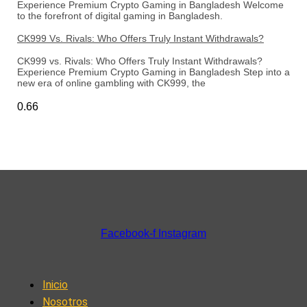
Experience Premium Crypto Gaming in Bangladesh Welcome
to the forefront of digital gaming in Bangladesh.
CK999 Vs. Rivals: Who Offers Truly Instant Withdrawals?
CK999 vs. Rivals: Who Offers Truly Instant Withdrawals?
Experience Premium Crypto Gaming in Bangladesh Step into a
new era of online gambling with CK999, the
Facebook-f
Instagram
Inicio
Nosotros