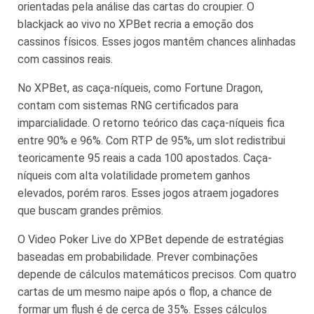
orientadas pela análise das cartas do croupier. O
blackjack ao vivo no XPBet recria a emoção dos
cassinos físicos. Esses jogos mantêm chances alinhadas
com cassinos reais.
No XPBet, as caça-níqueis, como Fortune Dragon,
contam com sistemas RNG certificados para
imparcialidade. O retorno teórico das caça-níqueis fica
entre 90% e 96%. Com RTP de 95%, um slot redistribui
teoricamente 95 reais a cada 100 apostados. Caça-
níqueis com alta volatilidade prometem ganhos
elevados, porém raros. Esses jogos atraem jogadores
que buscam grandes prêmios.
O Video Poker Live do XPBet depende de estratégias
baseadas em probabilidade. Prever combinações
depende de cálculos matemáticos precisos. Com quatro
cartas de um mesmo naipe após o flop, a chance de
formar um flush é de cerca de 35%. Esses cálculos