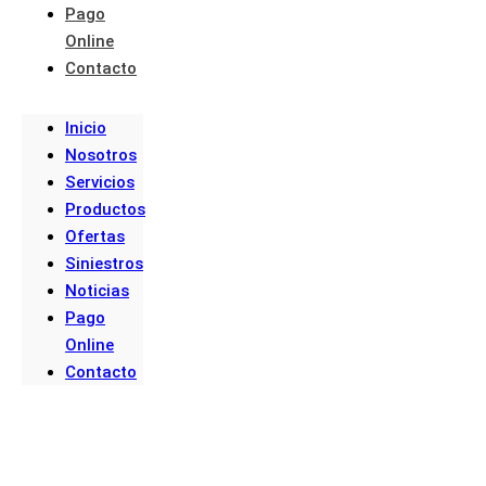
Pago
Online
Contacto
Inicio
Nosotros
Servicios
Productos
Ofertas
Siniestros
Noticias
Pago
Online
Contacto