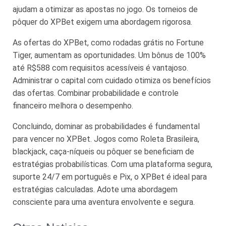
ajudam a otimizar as apostas no jogo. Os torneios de
pôquer do XPBet exigem uma abordagem rigorosa.
As ofertas do XPBet, como rodadas grátis no Fortune
Tiger, aumentam as oportunidades. Um bônus de 100%
até R$588 com requisitos acessíveis é vantajoso.
Administrar o capital com cuidado otimiza os benefícios
das ofertas. Combinar probabilidade e controle
financeiro melhora o desempenho.
Concluindo, dominar as probabilidades é fundamental
para vencer no XPBet. Jogos como Roleta Brasileira,
blackjack, caça-níqueis ou pôquer se beneficiam de
estratégias probabilísticas. Com uma plataforma segura,
suporte 24/7 em português e Pix, o XPBet é ideal para
estratégias calculadas. Adote uma abordagem
consciente para uma aventura envolvente e segura.