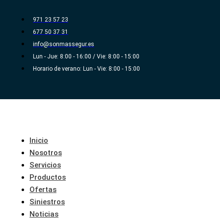
Ir
al
971 23 57 23
contenido
677 50 37 31
info@sonmassegur.es
Lun - Jue: 8:00 - 16:00 / Vie: 8:00 - 15:00
Horario de verano: Lun - Vie: 8:00 - 15:00
Inicio
Nosotros
Servicios
Productos
Ofertas
Siniestros
Noticias