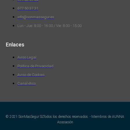
677 50 37 31
info@sonmassegur.es
Lun - Jue: 8:00 - 16:00 / Vie: 8:00 - 15:00
Enlaces
Aviso Legal
Política de Privacidad
Aviso de Cookies
Canal ético
© 2021 SonMasSegur SLTodos los derechos reservados. - Miembros de AUNNA
Asociación