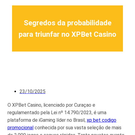
Segredos da probabilidade
para triunfar no XPBet Casino
23/10/2025
O XPBet Casino, licenciado por Curaçao e
regulamentado pela Lei nº 14.790/2023, é uma
plataforma de iGaming líder no Brasil,
xp bet codigo
promocional
conhecida por sua vasta seleção de mais