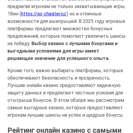
предлагая игрокам не только захватывающие игры,
1Вин (
https://sp-cheater.ru/
) но и отличные
возможности для выигрышей. В 2025 году игровые
платформы предлагают множество бонусных
предложений, которые помогают увеличить шансы
на победу.
Выбор казино с лучшими бонусами и
выгодными условиями для игры имеет
решающее значение для успешного опыта.
Кроме того, важно выбирать платформы, которые
обеспечивают безопасность и прозрачность.
Лучшие онлайн казино предоставляют надежную
защиту данных и предлагают честные условия для
отыгрыша бонусов. В этом обзоре мы рассмотрим
самые выгодные казино, которые предоставляют
игрокам лучшие шансы на успех и щедрые бонусы.
Рейтинг онлайн казино с самыми