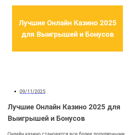
Лучшие Онлайн Казино 2025
для Выигрышей и Бонусов
09/11/2025
Лучшие Онлайн Казино 2025 для
Выигрышей и Бонусов
Онлайн казино становятся все более популярными,