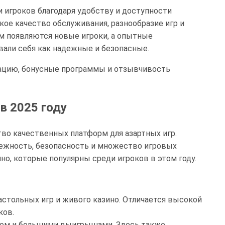
и игроков благодаря удобству и доступности
ое качество обслуживания, разнообразие игр и
м появляются новые игроки, а опытные
вали себя как надежные и безопасные.
тацию, бонусные программы и отзывчивость
в 2025 году
тво качественных платформ для азартных игр.
ежность, безопасность и множество игровых
но, которые популярны среди игроков в этом году.
стольных игр и живого казино. Отличается высокой
ков.
сом и большими выигрышами. Здесь также