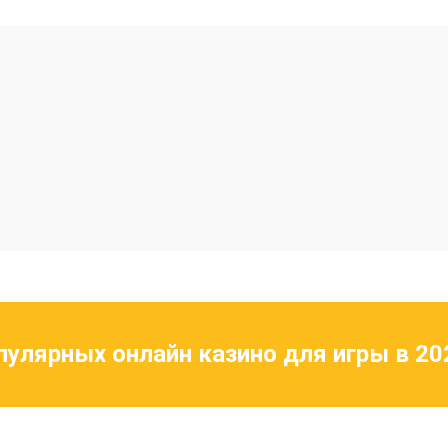
пулярных онлайн казино для игры в 20