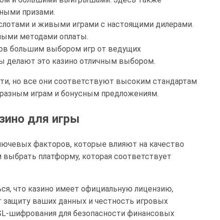
ными призами.
 слотами и живыми играми с настоящими дилерами.
ными методами оплаты.
ков большим выбором игр от ведущих
сы делают это казино отличным выбором.
сти, но все они соответствуют высоким стандартам
бразным играм и бонусным предложениям.
зино для игры
лючевых факторов, которые влияют на качество
м выбрать платформу, которая соответствует
ся, что казино имеет официальную лицензию,
 защиту ваших данных и честность игровых
SSL-шифрования для безопасности финансовых