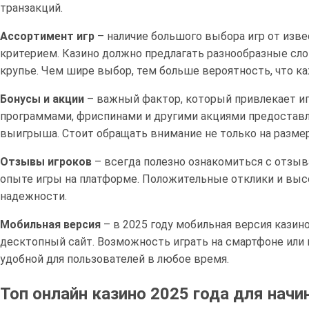
транзакций.
Ассортимент игр
– наличие большого выбора игр от изв
критерием. Казино должно предлагать разнообразные сло
крупье. Чем шире выбор, тем больше вероятность, что к
Бонусы и акции
– важный фактор, который привлекает и
программами, фриспинами и другими акциями предостав
выигрыша. Стоит обращать внимание не только на размер б
Отзывы игроков
– всегда полезно ознакомиться с отзыв
опыте игры на платформе. Положительные отклики и высо
надежности.
Мобильная версия
– в 2025 году мобильная версия казин
десктопный сайт. Возможность играть на смартфоне или 
удобной для пользователей в любое время.
Топ онлайн казино 2025 года для нач