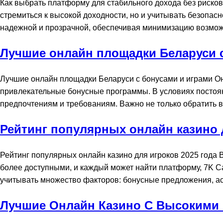
Как выбрать платформу для стабильного дохода без рисков
стремиться к высокой доходности, но и учитывать безопас
надежной и прозрачной, обеспечивая минимизацию возможн
Лучшие онлайн площадки Беларуси с
Лучшие онлайн площадки Беларуси с бонусами и играми О
привлекательные бонусные программы. В условиях постоян
предпочтениям и требованиям. Важно не только обратить в
Рейтинг популярных онлайн казино д
Рейтинг популярных онлайн казино для игроков 2025 года 
более доступными, и каждый может найти платформу, 7K Ca
учитывать множество факторов: бонусные предложения, асс
Лучшие Онлайн Казино С Высокими 