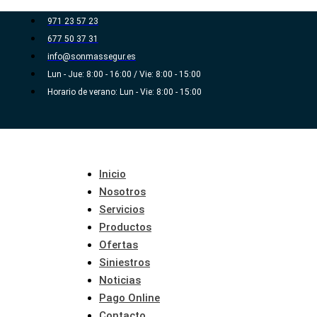
Ir
971 23 57 23
al
677 50 37 31
contenido
info@sonmassegur.es
Lun - Jue: 8:00 - 16:00 / Vie: 8:00 - 15:00
Horario de verano: Lun - Vie: 8:00 - 15:00
Inicio
Nosotros
Servicios
Productos
Ofertas
Siniestros
Noticias
Pago Online
Contacto