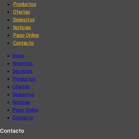
Productos
Ofertas
Siniestros
Noticias
Pago Online
Contacto
Inicio
Nosotros
Servicios
Productos
Ofertas
Siniestros
Noticias
Pago Online
Contacto
Contacto