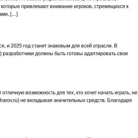
 которые привлекают внимание игроков, стремящихся к
ми, […]
, и 2025 год станет знаковым для всей отрасли. В
) разработчики должны быть готовы адаптировать свои
личную возможность для тех, кто хочет начать играть, не
harov.ru) не вкладывая значительных средств. Благодаря