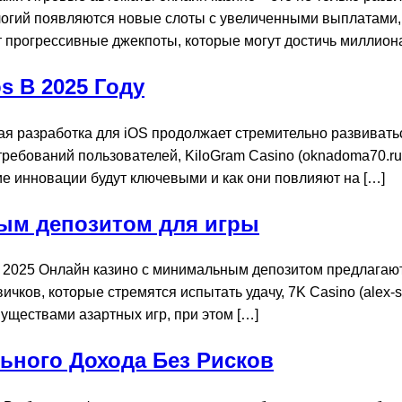
логий появляются новые слоты с увеличенными выплатами,
 прогрессивные джекпоты, которые могут достичь миллиона
s В 2025 Году
я разработка для iOS продолжает стремительно развиваться
ребований пользователей, KiloGram Casino (oknadoma70.ru
е инновации будут ключевыми и как они повлияют на […]
ым депозитом для игры
025 Онлайн казино с минимальным депозитом предлагают от
ков, которые стремятся испытать удачу, 7K Casino (alex-s
уществами азартных игр, при этом […]
ьного Дохода Без Рисков