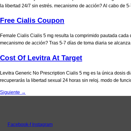
la libertad 24/7 sin estrés. mecanismo de acción? Al cabo de 5-
Free Cialis Coupon
Female Cialis Cialis 5 mg resulta la comprimido pautada cada dí
mecanismo de acción? Tras 5-7 días de toma diaria se alcanza ni
Cost Of Levitra At Target
Levitra Generic No Prescription Cialis 5 mg es la única dosis d
recuperarás la libertad sexual 24 horas sin reloj. modo de fu
Siguiente
→
Facebook-f
Instagram