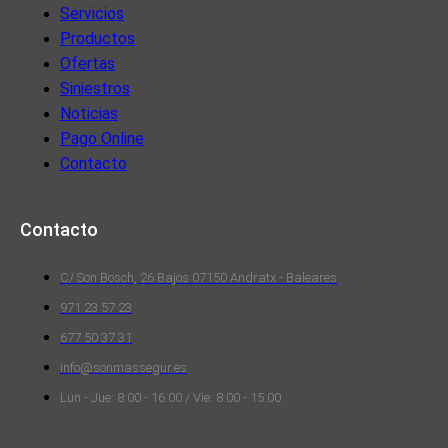
Servicios
Productos
Ofertas
Siniestros
Noticias
Pago Online
Contacto
Contacto
C/ Son Bosch, 26 Bajos 07150 Andratx - Baleares
971 23 57 23
677 50 37 31
info@sonmassegur.es
Lun - Jue: 8:00 - 16:00 / Vie: 8:00 - 15:00