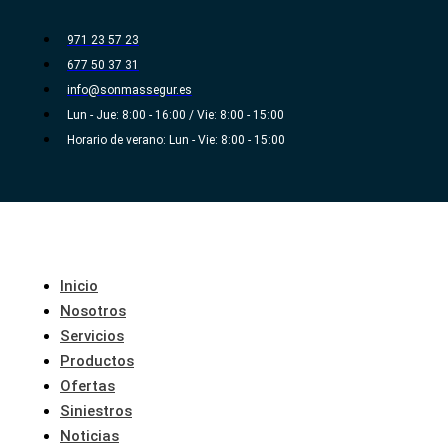
Ir
al
971 23 57 23
contenido
677 50 37 31
info@sonmassegur.es
Lun - Jue: 8:00 - 16:00 / Vie: 8:00 - 15:00
Horario de verano: Lun - Vie: 8:00 - 15:00
Inicio
Nosotros
Servicios
Productos
Ofertas
Siniestros
Noticias