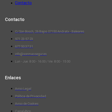
Contacto
Contacto
C/ Son Bosch, 26 Bajos 07150 Andratx - Baleares
971 23 57 23
677 50 37 31
info@sonmassegur.es
Lun - Jue: 8:00 - 16:00 / Vie: 8:00 - 15:00
Enlaces
Aviso Legal
Política de Privacidad
Aviso de Cookies
Canal ético