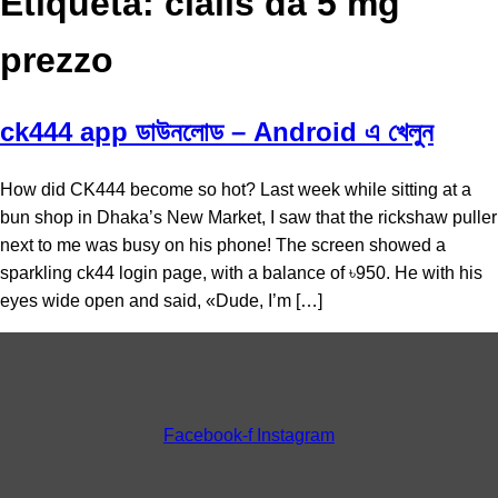
Etiqueta:
cialis da 5 mg
prezzo
ck444 app ডাউনলোড – Android এ খেলুন
How did CK444 become so hot? Last week while sitting at a
bun shop in Dhaka’s New Market, I saw that the rickshaw puller
next to me was busy on his phone! The screen showed a
sparkling ck44 login page, with a balance of ৳950. He with his
eyes wide open and said, «Dude, I’m […]
Facebook-f
Instagram