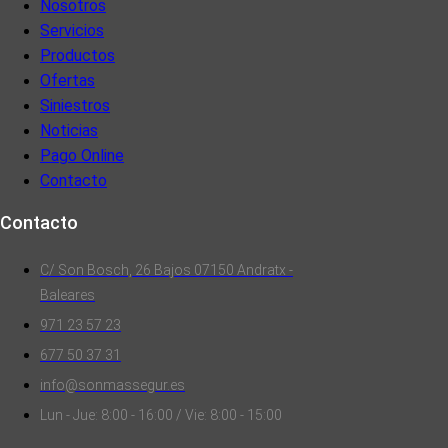
Nosotros
Servicios
Productos
Ofertas
Siniestros
Noticias
Pago Online
Contacto
Contacto
C/ Son Bosch, 26 Bajos 07150 Andratx -
Baleares
971 23 57 23
677 50 37 31
info@sonmassegur.es
Lun - Jue: 8:00 - 16:00 / Vie: 8:00 - 15:00