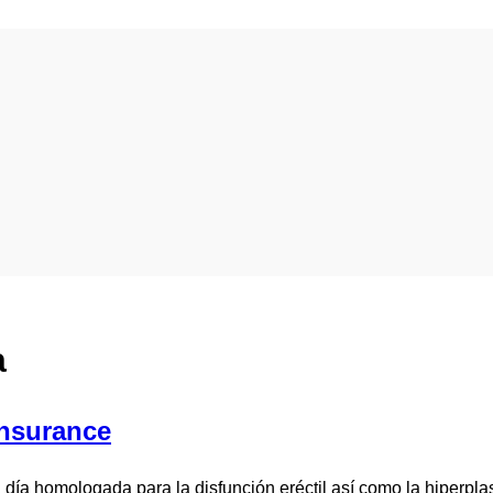
a
Insurance
a día homologada para la disfunción eréctil así como la hiperpl