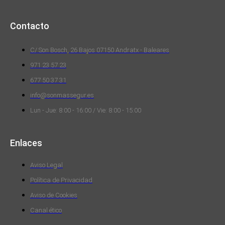
Contacto
C/ Son Bosch, 26 Bajos 07150 Andratx - Baleares
971 23 57 23
677 50 37 31
info@sonmassegur.es
Lun - Jue: 8:00 - 16:00 / Vie: 8:00 - 15:00
Enlaces
Aviso Legal
Política de Privacidad
Aviso de Cookies
Canal ético