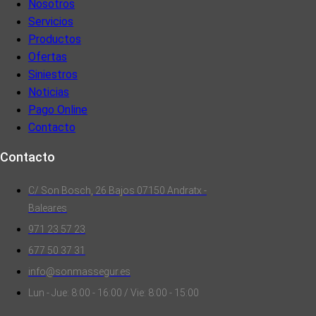
Nosotros
Servicios
Productos
Ofertas
Siniestros
Noticias
Pago Online
Contacto
Contacto
C/ Son Bosch, 26 Bajos 07150 Andratx -
Baleares
971 23 57 23
677 50 37 31
info@sonmassegur.es
Lun - Jue: 8:00 - 16:00 / Vie: 8:00 - 15:00