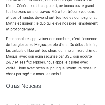
l’âme.. Généreux et transparent, ce bonus ouvre grand
tes horizons sans entraves.. Gère ton trésor avec soin,
et ces offrandes deviendront tes fidèles compagnons..
Maths et rigueur : le duo qui élève nos joies, simplement
et profondément..
Pour conclure, apprivoiser ces nombres, c’est l’essence
de tes gloires au Magius, parole d’ami.. Du début à la fin,
les calculs effleurent tes choix, comme un frère d’âme..
Magius, avec son écrin sécurisé par SSL, son écoute
24/7 et ses flux rapides, nous appelle à jouer avec
vérité.. Joue avec retenue, pour que l’aventure reste un
chant partagé – à nous, les amis !.
Otras Noticias