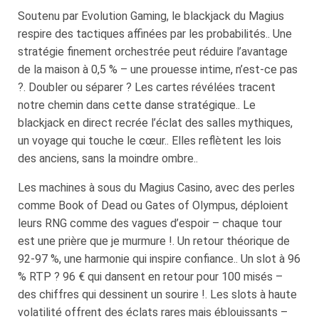
Soutenu par Evolution Gaming, le blackjack du Magius
respire des tactiques affinées par les probabilités.. Une
stratégie finement orchestrée peut réduire l’avantage
de la maison à 0,5 % – une prouesse intime, n’est-ce pas
?. Doubler ou séparer ? Les cartes révélées tracent
notre chemin dans cette danse stratégique.. Le
blackjack en direct recrée l’éclat des salles mythiques,
un voyage qui touche le cœur.. Elles reflètent les lois
des anciens, sans la moindre ombre..
Les machines à sous du Magius Casino, avec des perles
comme Book of Dead ou Gates of Olympus, déploient
leurs RNG comme des vagues d’espoir – chaque tour
est une prière que je murmure !. Un retour théorique de
92-97 %, une harmonie qui inspire confiance.. Un slot à 96
% RTP ? 96 € qui dansent en retour pour 100 misés –
des chiffres qui dessinent un sourire !. Les slots à haute
volatilité offrent des éclats rares mais éblouissants –