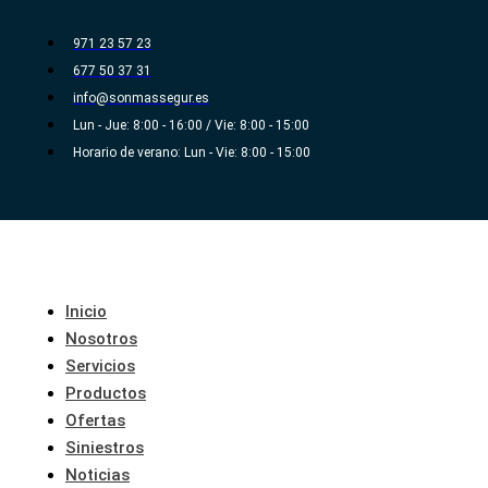
Ir
al
971 23 57 23
contenido
677 50 37 31
info@sonmassegur.es
Lun - Jue: 8:00 - 16:00 / Vie: 8:00 - 15:00
Horario de verano: Lun - Vie: 8:00 - 15:00
Inicio
Nosotros
Servicios
Productos
Ofertas
Siniestros
Noticias