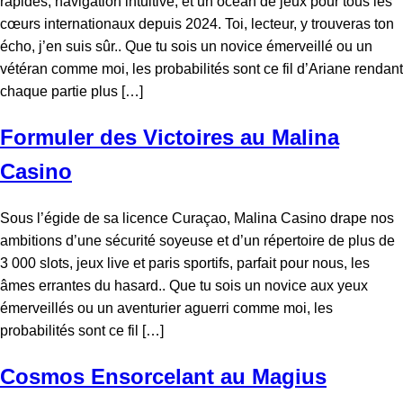
rapides, navigation intuitive, et un océan de jeux pour tous les
cœurs internationaux depuis 2024. Toi, lecteur, y trouveras ton
écho, j’en suis sûr.. Que tu sois un novice émerveillé ou un
vétéran comme moi, les probabilités sont ce fil d’Ariane rendant
chaque partie plus […]
Formuler des Victoires au Malina
Casino
Sous l’égide de sa licence Curaçao, Malina Casino drape nos
ambitions d’une sécurité soyeuse et d’un répertoire de plus de
3 000 slots, jeux live et paris sportifs, parfait pour nous, les
âmes errantes du hasard.. Que tu sois un novice aux yeux
émerveillés ou un aventurier aguerri comme moi, les
probabilités sont ce fil […]
Cosmos Ensorcelant au Magius