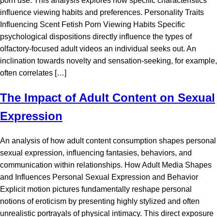
porn use. This analysis explores how specific characteristics
influence viewing habits and preferences. Personality Traits
Influencing Scent Fetish Porn Viewing Habits Specific
psychological dispositions directly influence the types of
olfactory-focused adult videos an individual seeks out. An
inclination towards novelty and sensation-seeking, for example,
often correlates […]
The Impact of Adult Content on Sexual
Expression
An analysis of how adult content consumption shapes personal
sexual expression, influencing fantasies, behaviors, and
communication within relationships. How Adult Media Shapes
and Influences Personal Sexual Expression and Behavior
Explicit motion pictures fundamentally reshape personal
notions of eroticism by presenting highly stylized and often
unrealistic portrayals of physical intimacy. This direct exposure