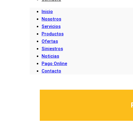
Inicio
Nosotros
Servicios
Productos
Ofertas
Siniestros
Noticias
Pago Online
Contacto