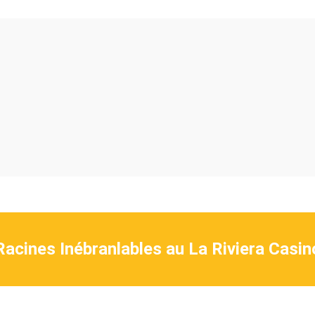
Racines Inébranlables au La Riviera Casin