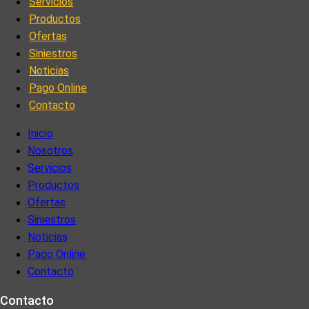
Servicios
Productos
Ofertas
Siniestros
Noticias
Pago Online
Contacto
Inicio
Nosotros
Servicios
Productos
Ofertas
Siniestros
Noticias
Pago Online
Contacto
Contacto