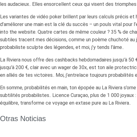
les audacieux.. Elles ensorcellent ceux qui visent des triomphes gr
Les variantes de vidéo poker brillent par leurs calculs précis et
d’améliorer une main est la clé du succès – un pouls vital pour l
into the website. Quatre cartes de même couleur ? 35 % de chan
subtiles tracent mes décisions, comme un poème chuchoté au jeu
probabiliste sculpte des légendes, et moi, j’y tends l’âme..
La Riviera nous offre des cashbacks hebdomadaires jusqu’à 50 
jusqu’à 200 €, clair avec un wager de 30x, est ton aile protectri
en alliés de tes victoires.. Moi, j’entrelace toujours probabilité
En somme, probabilités en main, ton épopée au La Riviera s’orne d
subtilités probabilistes.. Licence Curaçao, plus de 1 000 joyaux 
équilibre, transforme ce voyage en extase pure au La Riviera..
Otras Noticias