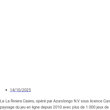
14/10/2025
Le La Riviera Casino, opéré par Azurolongo N.V. sous licence C
paysage du jeu en ligne depuis 2010 avec plus de 1 000 jeux d